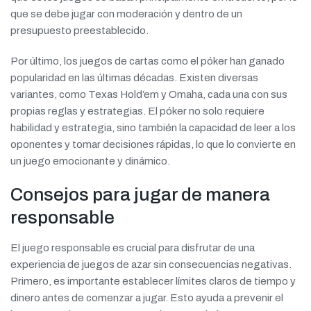
que se debe jugar con moderación y dentro de un
presupuesto preestablecido.
Por último, los juegos de cartas como el póker han ganado
popularidad en las últimas décadas. Existen diversas
variantes, como Texas Hold’em y Omaha, cada una con sus
propias reglas y estrategias. El póker no solo requiere
habilidad y estrategia, sino también la capacidad de leer a los
oponentes y tomar decisiones rápidas, lo que lo convierte en
un juego emocionante y dinámico.
Consejos para jugar de manera
responsable
El juego responsable es crucial para disfrutar de una
experiencia de juegos de azar sin consecuencias negativas.
Primero, es importante establecer límites claros de tiempo y
dinero antes de comenzar a jugar. Esto ayuda a prevenir el