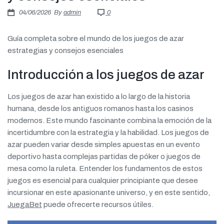
Πιστοποιήσεις
04/06/2026
By
admin
0
E-shop
Guía completa sobre el mundo de los juegos de azar
estrategias y consejos esenciales
Introducción a los juegos de azar
Los juegos de azar han existido a lo largo de la historia
humana, desde los antiguos romanos hasta los casinos
modernos. Este mundo fascinante combina la emoción de la
incertidumbre con la estrategia y la habilidad. Los juegos de
azar pueden variar desde simples apuestas en un evento
deportivo hasta complejas partidas de póker o juegos de
mesa como la ruleta. Entender los fundamentos de estos
juegos es esencial para cualquier principiante que desee
incursionar en este apasionante universo, y en este sentido,
JuegaBet
puede ofrecerte recursos útiles.