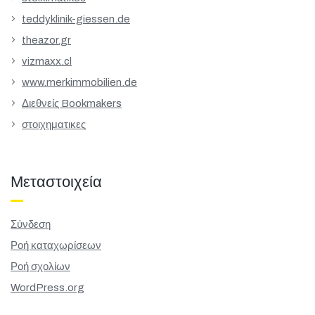
teddyklinik-giessen.de
theazor.gr
vizmaxx.cl
www.merkimmobilien.de
Διεθνείς Bookmakers
στοιχηματικες
Μεταστοιχεία
Σύνδεση
Ροή καταχωρίσεων
Ροή σχολίων
WordPress.org