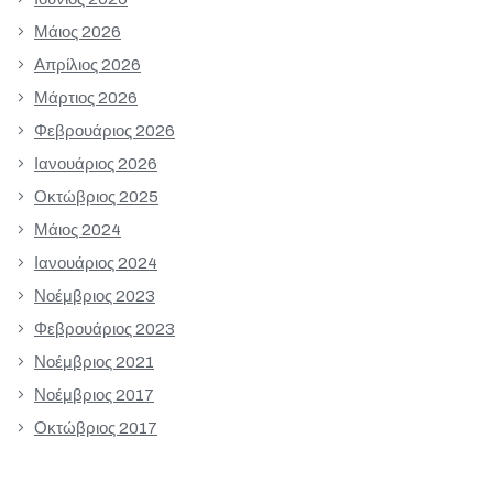
Μάιος 2026
Απρίλιος 2026
Μάρτιος 2026
Φεβρουάριος 2026
Ιανουάριος 2026
Οκτώβριος 2025
Μάιος 2024
Ιανουάριος 2024
Νοέμβριος 2023
Φεβρουάριος 2023
Νοέμβριος 2021
Νοέμβριος 2017
Οκτώβριος 2017