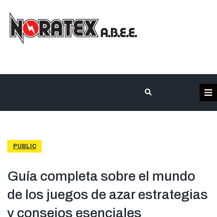
Η Εταιρεία
Κατηγορίες Προϊόντων
PUBLIC
Επικοινωνία
Guía completa sobre el mundo
de los juegos de azar estrategias
Τα έργα μας
y consejos esenciales