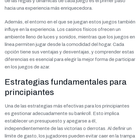
de las reglas y dinámicas de cada juego es el primer paso
hacia una experiencia más enriquecedora.
Además, el entorno en el que se juegan estos juegos también
influye en la experiencia. Los casinos físicos ofrecen un
ambiente lleno de luces y sonidos, mientras que los juegos en
línea permiten jugar desde la comodidad del hogar. Cada
opción tiene sus ventajas y desventajas, y comprender estas
diferencias es esencial para elegir la mejor forma de participar
en los juegos de azar.
Estrategias fundamentales para
principiantes
Una de las estrategias más efectivas para los principiantes
es gestionar adecuadamente su bankroll. Esto implica
establecer un presupuesto y apegarse a él,
independientemente de las victorias o derrotas. Al definir un
límite de gasto, los jugadores pueden evitar caer en la trampa