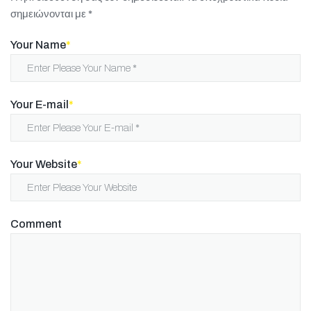
σημειώνονται με
*
Your Name
*
Your E-mail
*
Your Website
*
Comment