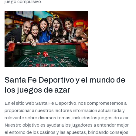
juego compulsivo.
Santa Fe Deportivo y el mundo de
los juegos de azar
En el sitio web Santa Fe Deportivo, nos comprometemos a
proporcionar a nuestros lectores información actualizada y
relevante sobre diversos temas, incluidos los juegos de azar.
Nuestro objetivo es ayudar a los jugadores a entender mejor
el entorno de los casinos y las apuestas, brindando consejos