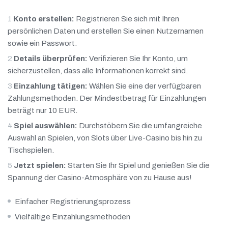
Konto erstellen:
Registrieren Sie sich mit Ihren
persönlichen Daten und erstellen Sie einen Nutzernamen
sowie ein Passwort.
Details überprüfen:
Verifizieren Sie Ihr Konto, um
sicherzustellen, dass alle Informationen korrekt sind.
Einzahlung tätigen:
Wählen Sie eine der verfügbaren
Zahlungsmethoden. Der Mindestbetrag für Einzahlungen
beträgt nur 10 EUR.
Spiel auswählen:
Durchstöbern Sie die umfangreiche
Auswahl an Spielen, von Slots über Live-Casino bis hin zu
Tischspielen.
Jetzt spielen:
Starten Sie Ihr Spiel und genießen Sie die
Spannung der Casino-Atmosphäre von zu Hause aus!
Einfacher Registrierungsprozess
Vielfältige Einzahlungsmethoden