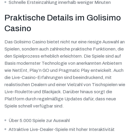
Schnelle Ersteinzahlung innerhalb weniger Minuten
Praktische Details im Golisimo
Casino
Das Golisimo Casino bietet nicht nur eine riesige Auswahl an
Spielen, sondern auch zahlreiche praktische Funktionen, die
den Spielprozess erheblich erleichtern. Die Spiele sind auf
Basis modernster Technologie von anerkannten Anbietern
wie NetEnt, Play’n GO und Pragmatic Play entwickelt. Auch
die Live-Casino-Erfahrungen sind beeindruckend, mit
realistischen Dealern und einer Vielzahl von Tischspielen wie
Live-Roulette und Blackjack. Darüber hinaus sorgt die
Plattform durch regelmäßige Updates dafür, dass neue
Spiele schnell verfügbar sind.
Über 5.000 Spiele zur Auswahl
Attraktive Live-Dealer-Spiele mit hoher Interaktivität