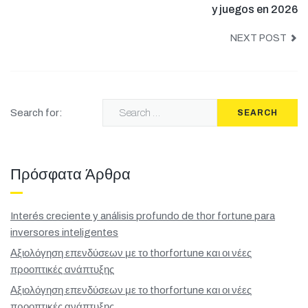
y juegos en 2026
NEXT POST
Search for:
SEARCH
Πρόσφατα Άρθρα
Interés creciente y análisis profundo de thor fortune para
inversores inteligentes
Αξιολόγηση επενδύσεων με το thorfortune και οι νέες
προοπτικές ανάπτυξης
Αξιολόγηση επενδύσεων με το thorfortune και οι νέες
προοπτικές ανάπτυξης