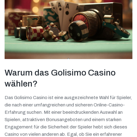
Warum das Golisimo Casino
wählen?
Das Golisimo Casino ist eine ausgezeichnete Wahl für Spieler,
die nach einer umfangreichen und sicheren Online-Casino-
Erfahrung suchen. Mit einer beeindruckenden Auswahl an
Spielen, attraktiven Bonusangeboten und einem starken
Engagement für die Sicherheit der Spieler hebt sich dieses
Casino von vielen anderen ab. Egal, ob Sie ein erfahrener