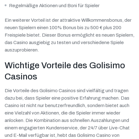
Regelmäßige Aktionen und Boni für Spieler
Ein weiterer Vorteil ist der attraktive Willkommensbonus, der
neuen Spielern einen 100% Bonus bis zu 500 € plus 200
Freispiele bietet. Dieser Bonus ermöglicht es neuen Spielern,
das Casino ausgiebig zu testen und verschiedene Spiele
auszuprobieren.
Wichtige Vorteile des Golisimo
Casinos
Die Vorteile des Golisimo Casinos sind vielfältig und tragen
dazu bei, dass Spieler eine positive Erfahrung machen. Das
Casino ist nicht nur benutzerfreundlich, sondern bietet auch
eine Vielzahl von Aktionen, die die Spieler immer wieder
anlocken. Die Kombination aus schnellen Auszahlungen und
einem engagierten Kundenservice, der 24/7 über Live-Chat
und E-Mail verfügbar ist, hebt das Golisimo Casino von