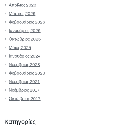
Απρίλιος 2026
Μάρτιος 2026
Φεβρουάριος 2026
Ιανουάριος 2026
Οκτώβριος 2025
Μάιος 2024
Ιανουάριος 2024
Νοέμβριος 2023
Φεβρουάριος 2023
Νοέμβριος 2021
Νοέμβριος 2017
Οκτώβριος 2017
Kατηγορίες