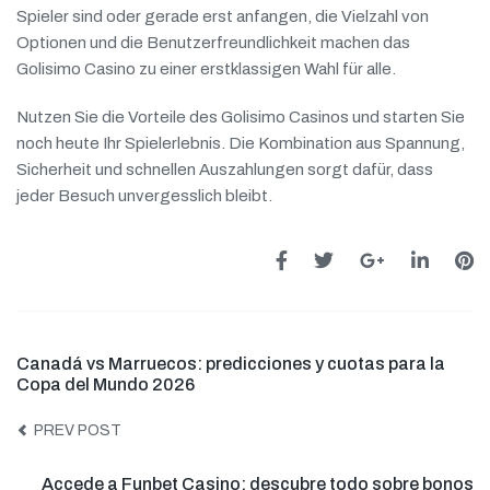
Spieler sind oder gerade erst anfangen, die Vielzahl von
Optionen und die Benutzerfreundlichkeit machen das
Golisimo Casino zu einer erstklassigen Wahl für alle.
Nutzen Sie die Vorteile des Golisimo Casinos und starten Sie
noch heute Ihr Spielerlebnis. Die Kombination aus Spannung,
Sicherheit und schnellen Auszahlungen sorgt dafür, dass
jeder Besuch unvergesslich bleibt.
Canadá vs Marruecos: predicciones y cuotas para la
Copa del Mundo 2026
PREV POST
Accede a Funbet Casino: descubre todo sobre bonos