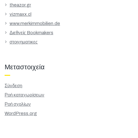
theazor.gr
vizmaxx.cl
www.merkimmobilien.de
Διεθνείς Bookmakers
στοιχηματικες
Μεταστοιχεία
Σύνδεση
Ροή καταχωρίσεων
Ροή σχολίων
WordPress.org