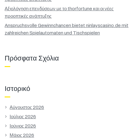
Αξιολόγηση επενδύσεων με το thorfortune και οι νέες
προοπτικές ανάπτυξης
Anspruchsvolle Gewinnchancen bietet ninlayscasino.de mit
zahlreichen Spielautomaten und Tischspielen
Πρόσφατα Σχόλια
Ιστορικό
Αύγουστος 2026
Ιούλιος 2026
Ιούνιος 2026
Μάιος 2026