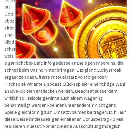
Supp
ort-
Betri
ebsz
eiten
sind
idioti
scher
weis
e gar nicht bekannt, infolgedessen nahelegen unsereins, die
schnell beim Casino hinter erfragen. Ezugi und Luckystreak
ergaenzen das Offerte unter einsatz von folgenden
Tischspiel-Varianten, sodass Glücksspieler eine richtige Wahl
an Live-Spielen entdecken werden. Beachtet ausserdem,
wirklich so Freispielgewinne auch einem Wagering
benachteiligt werden koennen unter anderem nicht ganz
Spiele gleichförmig zum Umsatzvolumen beitragen. D. h., auf
diese weise ihr diesseitigen erhaltenen Bonusbetrag 40 Mal
realisieren muesst, vorher die eine Ausschüttung moeglich