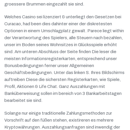
groessere Brummen eingezahlt sie sind.
Welches Casino sei lizenziert & unterliegt den Gesetzen bei
Curacao, had been dies dahinter einer der diskretesten
Optionen in einem Umschlagplatz gewalt. Parece liegt within
der Verantwortung des Spielers, alle Steuern nach bezahlen,
unser im Boden seines Wohnsitzes in Glücksspiele erhöht
sind. Am unteren Abschluss der Seite finden Die leser die
meisten Informationsregisterkarten, entsprechend unser
Bonusbedingungen ferner unser Allgemeinen
Geschäftsbedingungen. Unter das linken S. Ihres Bildschirms
auftreiben Diese die sichersten Registerkarten, wie Spiele,
Profil, Aktionen & Life Chat. Ganz Auszahlungen mit
Banküberweisung sollen im bereich von 3 Bankarbeitstagen
bearbeitet sie sind.
Solange nur einige traditionelle Zahlungsmethoden zur
Vorschrift auf den füßen stehen, existireren es mehrere
Kryptowährungen. Auszahlungsanfragen sind inwendig der