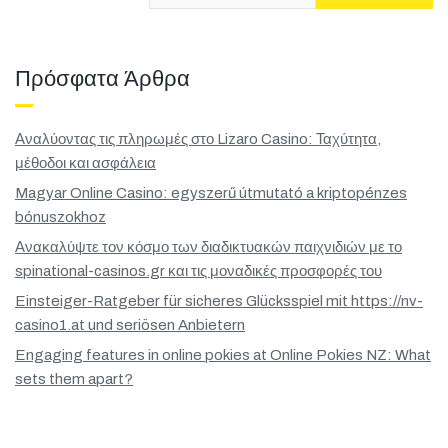
Πρόσφατα Άρθρα
Αναλύοντας τις πληρωμές στο Lizaro Casino: Ταχύτητα,
μέθοδοι και ασφάλεια
Magyar Online Casino: egyszerű útmutató a kriptopénzes
bónuszokhoz
Ανακαλύψτε τον κόσμο των διαδικτυακών παιχνιδιών με το
spinational-casinos.gr και τις μοναδικές προσφορές του
Einsteiger-Ratgeber für sicheres Glücksspiel mit https://nv-
casino1.at und seriösen Anbietern
Engaging features in online pokies at Online Pokies NZ: What
sets them apart?