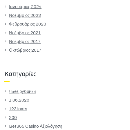
Ιανουάριος 2024
Νοέμβριος 2023
Φεβρουάριος 2023
Νοέμβριος 2021
Νοέμβριος 2017
Οκτώβριος 2017
Kατηγορίες
! Без рубрики
1.06.2026
123texts
200
Bet365 Casino Αξιολόγηση