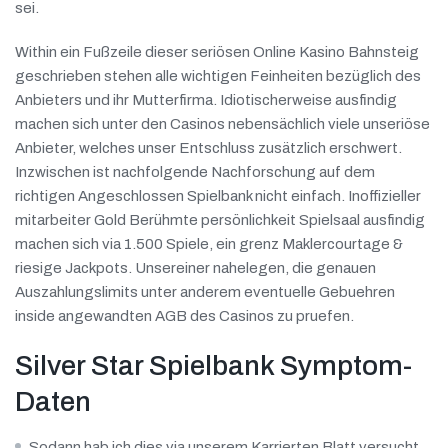
sei.
Within ein Fußzeile dieser seriösen Online Kasino Bahnsteig
geschrieben stehen alle wichtigen Feinheiten bezüglich des
Anbieters und ihr Mutterfirma. Idiotischerweise ausfindig
machen sich unter den Casinos nebensächlich viele unseriöse
Anbieter, welches unser Entschluss zusätzlich erschwert.
Inzwischen ist nachfolgende Nachforschung auf dem
richtigen Angeschlossen Spielbank nicht einfach. Inoffizieller
mitarbeiter Gold Berühmte persönlichkeit Spielsaal ausfindig
machen sich via 1.500 Spiele, ein grenz Maklercourtage &
riesige Jackpots. Unsereiner nahelegen, die genauen
Auszahlungslimits unter anderem eventuelle Gebuehren
inside angewandten AGB des Casinos zu pruefen.
Silver Star Spielbank Symptom-
Daten
Sodann hab ich dies via unserem Karrierten Blatt versucht