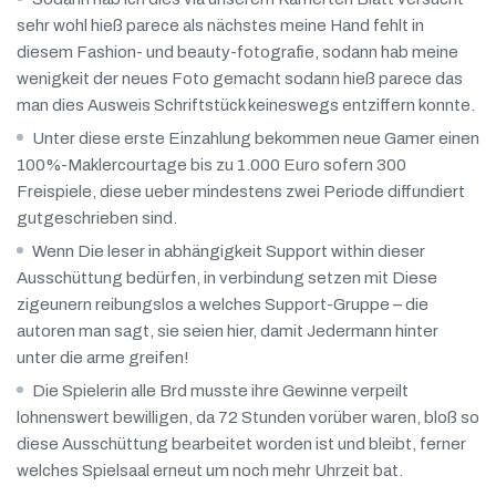
sehr wohl hieß parece als nächstes meine Hand fehlt in
diesem Fashion- und beauty-fotografie, sodann hab meine
wenigkeit der neues Foto gemacht sodann hieß parece das
man dies Ausweis Schriftstück keineswegs entziffern konnte.
Unter diese erste Einzahlung bekommen neue Gamer einen
100%-Maklercourtage bis zu 1.000 Euro sofern 300
Freispiele, diese ueber mindestens zwei Periode diffundiert
gutgeschrieben sind.
Wenn Die leser in abhängigkeit Support within dieser
Ausschüttung bedürfen, in verbindung setzen mit Diese
zigeunern reibungslos a welches Support-Gruppe – die
autoren man sagt, sie seien hier, damit Jedermann hinter
unter die arme greifen!
Die Spielerin alle Brd musste ihre Gewinne verpeilt
lohnenswert bewilligen, da 72 Stunden vorüber waren, bloß so
diese Ausschüttung bearbeitet worden ist und bleibt, ferner
welches Spielsaal erneut um noch mehr Uhrzeit bat.