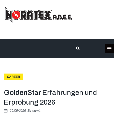
Η Εταιρεία
Κατηγορίες Προϊόντων
CAREER
Επικοινωνία
GoldenStar Erfahrungen und
Erprobung 2026
Τα έργα μας
29/05/2026
By
admin