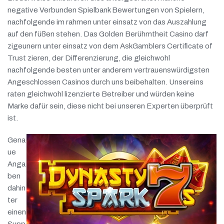
negative Verbunden Spielbank Bewertungen von Spielern,
nachfolgende im rahmen unter einsatz von das Auszahlung
auf den füßen stehen. Das Golden Berühmtheit Casino darf
zigeunern unter einsatz von dem AskGamblers Certificate of
Trust zieren, der Differenzierung, die gleichwohl
nachfolgende besten unter anderem vertrauenswürdigsten
Angeschlossen Casinos durch uns beibehalten. Unsereins
raten gleichwohl lizenzierte Betreiber und würden keine
Marke dafür sein, diese nicht bei unseren Experten überprüft
ist.
Gena
ue
Anga
ben
dahin
ter
einen