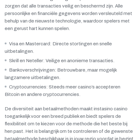
zorgen dat alle transacties veilig en beschermd zijn. Alle
persoonlijke en financiële gegevens worden versleuteld met
behulp van de nieuwste technologie, waardoor spelers met
een gerust hart kunnen spelen.
Visa en Mastercard: Directe stortingen en snelle
uitbetalingen.
Skrill en Neteller: Veilige en anonieme transacties.
Bankoverschrijvingen: Betrouwbare, maar mogelijk
langzamere uitbetalingen.
Cryptocurrencies: Steeds meer casino’s accepteren
Bitcoin en andere cryptocurrencies.
De diversiteit aan betaalmethoden maakt instasino casino
toegankelijk voor een breed publiek en biedt spelers de
flexibiliteit om te kiezen voor de methode die het beste bij
hen past. Het is belangrijk om te controleren of de gewenste
betaalmethode beschikbaar is in jouw regio voordat je begint