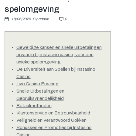
Πιστοποιήσεις
spelomgeving
E-shop
18/06/2026
By
admin
0
Geweldige kansen en snelle uitbetalingen
ervaar je bij instasino casino, voor een
unieke spelomgeving
De Diversiteit aan Spellen bij Instasino
Casino
Live Casino Ervaring
Snelle Uitbetalingen en
Gebruiksvriendelijkheid
Betaalmethoden
Klantenservice en Betrouwbaarheid
Veiligheid en Verantwoord Gokken
Bonussen en Promoties bij Instasino
Casino