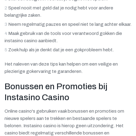
Speel nooit met geld dat je nodig hebt voor andere
belangrijke zaken.
Neem regelmatig pauzes en speel niet te lang achter elkaar.
Maak gebruik van de tools voor verantwoord gokken die
instasino casino aanbiedt.
Zoek hulp als je denkt dat je een gokprobleem hebt.
Het naleven van deze tips kan helpen om een veilige en
plezierige gokervaring te garanderen.
Bonussen en Promoties bij
Instasino Casino
Online casino's gebruiken vaak bonussen en promoties om
nieuwe spelers aan te trekken en bestaande spelers te
belonen. Instasino casino is hierop geen uitzondering. Het
casino biedt regelmatig verschillende bonussen en