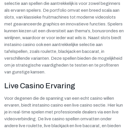
selectie aan spellen die aantrekkelijk is voor zowel beginners
als ervaren spelers. De portfolio omvat een breed scala aan
slots, van klassieke fruitmachines tot moderne videoslots
met geavanceerde graphics en innovatieve functies. Spelers
kunnen kiezen uit een diversiteit aan thema's, bonusrondes en
winlijnen, waardoor er voor ieder wat wils is. Naast slots biedt
instasino casino ook een aantrekkelijke selectie aan
tafelspellen, zoals roulette, blackjack en baccarat, in
verschillende varianten. Deze spellen bieden de mogelijkheid
om je strategische vaardigheden te testen en te profiteren
van gunstige kansen.
Live Casino Ervaring
Voor degenen die de spanning van een echt casino willen
ervaren, biedt instasino casino een live casino sectie. Hier kun
je in real-time spelen met professionele dealers via een live
videoverbinding. De live casino spellen omvatten onder
andere live roulette, live blackjack en live baccarat, en bieden