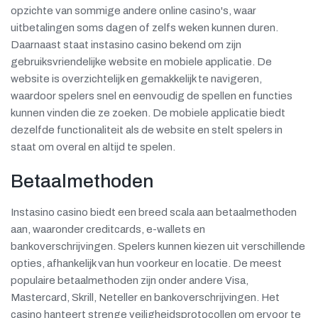
opzichte van sommige andere online casino's, waar
uitbetalingen soms dagen of zelfs weken kunnen duren.
Daarnaast staat instasino casino bekend om zijn
gebruiksvriendelijke website en mobiele applicatie. De
website is overzichtelijk en gemakkelijk te navigeren,
waardoor spelers snel en eenvoudig de spellen en functies
kunnen vinden die ze zoeken. De mobiele applicatie biedt
dezelfde functionaliteit als de website en stelt spelers in
staat om overal en altijd te spelen.
Betaalmethoden
Instasino casino biedt een breed scala aan betaalmethoden
aan, waaronder creditcards, e-wallets en
bankoverschrijvingen. Spelers kunnen kiezen uit verschillende
opties, afhankelijk van hun voorkeur en locatie. De meest
populaire betaalmethoden zijn onder andere Visa,
Mastercard, Skrill, Neteller en bankoverschrijvingen. Het
casino hanteert strenge veiligheidsprotocollen om ervoor te