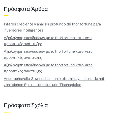
Πρόσφατα Άρθρα
Interés creciente y análisis profundo de thor fortune para
inversores inteligentes
Αξιολόγηση επενδύσεων με το thorfortune και οι νέες
προοπτικές ανάπτυξης
Αξιολόγηση επενδύσεων με το thorfortune και οι νέες
προοπτικές ανάπτυξης
Αξιολόγηση επενδύσεων με το thorfortune και οι νέες
προοπτικές ανάπτυξης
Anspruchsvolle Gewinnchancen bietet ninlayscasino.de mit
zahlreichen Spielautomaten und Tischspielen
Πρόσφατα Σχόλια