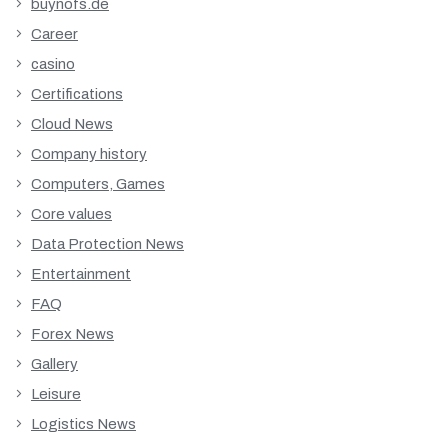
buynofs.de
Career
casino
Certifications
Cloud News
Company history
Computers, Games
Core values
Data Protection News
Entertainment
FAQ
Forex News
Gallery
Leisure
Logistics News