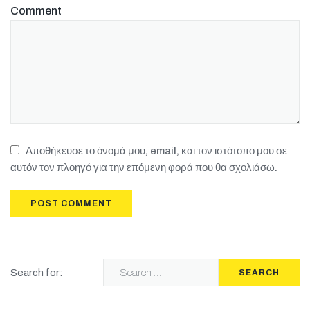
Comment
Αποθήκευσε το όνομά μου, email, και τον ιστότοπο μου σε
αυτόν τον πλοηγό για την επόμενη φορά που θα σχολιάσω.
Search for:
SEARCH