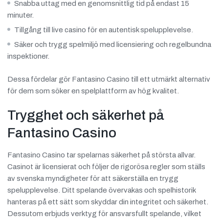
Snabba uttag med en genomsnittlig tid på endast 15
minuter.
Tillgång till live casino för en autentisk spelupplevelse.
Säker och trygg spelmiljö med licensiering och regelbundna
inspektioner.
Dessa fördelar gör Fantasino Casino till ett utmärkt alternativ
för dem som söker en spelplattform av hög kvalitet.
Trygghet och säkerhet på
Fantasino Casino
Fantasino Casino tar spelarnas säkerhet på största allvar.
Casinot är licensierat och följer de rigorösa regler som ställs
av svenska myndigheter för att säkerställa en trygg
spelupplevelse. Ditt spelande övervakas och spelhistorik
hanteras på ett sätt som skyddar din integritet och säkerhet.
Dessutom erbjuds verktyg för ansvarsfullt spelande, vilket