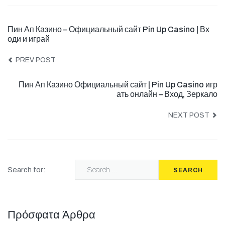
Пин Ап Казино – Официальный сайт Pin Up Casino | Вх
оди и играй
PREV POST
Пин Ап Казино Официальный сайт | Pin Up Casino игр
ать онлайн – Вход, Зеркало
NEXT POST
Search for:
SEARCH
Πρόσφατα Άρθρα