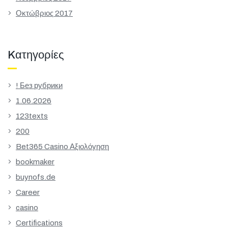
Οκτώβριος 2017
Kατηγορίες
! Без рубрики
1.06.2026
123texts
200
Bet365 Casino Αξιολόγηση
bookmaker
buynofs.de
Career
casino
Certifications