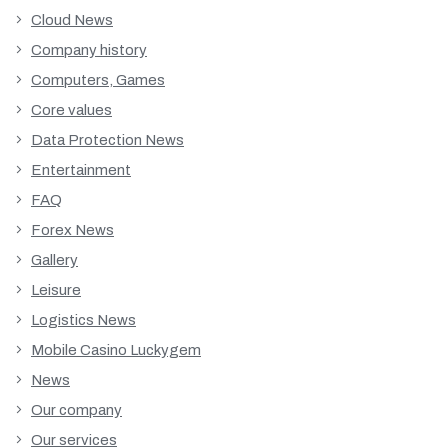
Cloud News
Company history
Computers, Games
Core values
Data Protection News
Entertainment
FAQ
Forex News
Gallery
Leisure
Logistics News
Mobile Casino Luckygem
News
Our company
Our services