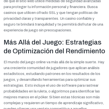
de que el sitio web utilice medidas de seguridad avanzadas
para proteger tu información personal y financiera. Busca
casinos que utilicen cifrado SSL y que tengan políticas de
privacidad claras y transparentes. Un casino confiable y
seguro te brindará tranquilidad y te permitirá disfrutar de una
experiencia de juego sin preocupaciones.
Más Allá del Juego: Estrategias
de Optimización del Rendimiento
El mundo del juego online va más allá de la simple suerte. Hay
una creciente comunidad de jugadores que aplican análisis
estadísticos, estudiando patrones en los resultados de los
juegos, y desarrollando herramientas para optimizar sus
estrategias. Esto incluye el uso de software para rastrear
probabilidades en la ruleta, o algoritmos para identificar las
mejores manos en el póker. Si bien estas técnicas son más
complejas y requieren un tiempo de aprendizaje significativo,
pueden ofrecer una ventaja competitiva a aquellos