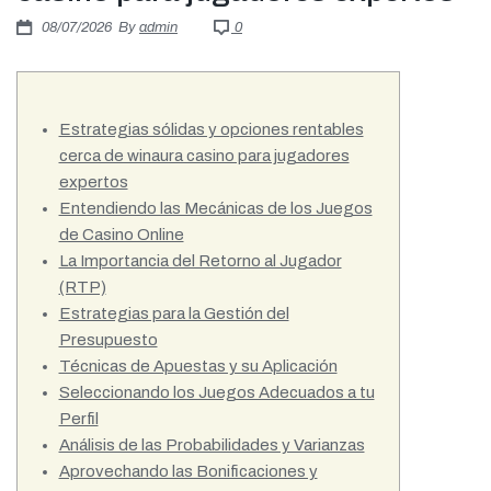
Πιστοποιήσεις
08/07/2026
By
admin
0
E-shop
Estrategias sólidas y opciones rentables
cerca de winaura casino para jugadores
expertos
Entendiendo las Mecánicas de los Juegos
de Casino Online
La Importancia del Retorno al Jugador
(RTP)
Estrategias para la Gestión del
Presupuesto
Técnicas de Apuestas y su Aplicación
Seleccionando los Juegos Adecuados a tu
Perfil
Análisis de las Probabilidades y Varianzas
Aprovechando las Bonificaciones y