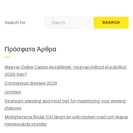
Search for:
SEARCH
Πρόσφατα Άρθρα
Magyar Online Casino kezdőknek: Hogyan indítsd el a játékot
2026-ban?
Coronavirus disease 2019
Untitled
Strategic planning and most bet for maximizing your winning
chances
Möjligheterna flödar fritt längs en unik chicken road och skapar
minnesvärda stunder