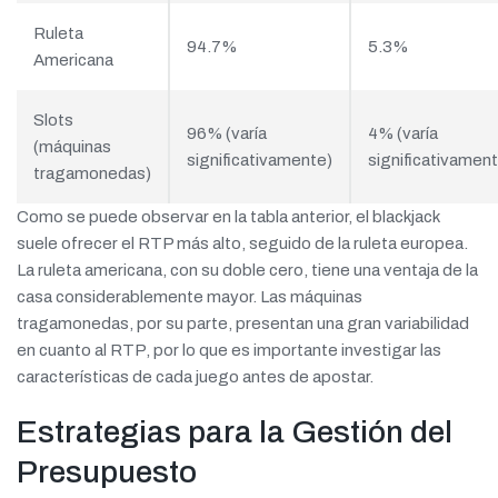
Ruleta
94.7%
5.3%
Americana
Slots
96% (varía
4% (varía
(máquinas
significativamente)
significativamen
tragamonedas)
Como se puede observar en la tabla anterior, el blackjack
suele ofrecer el RTP más alto, seguido de la ruleta europea.
La ruleta americana, con su doble cero, tiene una ventaja de la
casa considerablemente mayor. Las máquinas
tragamonedas, por su parte, presentan una gran variabilidad
en cuanto al RTP, por lo que es importante investigar las
características de cada juego antes de apostar.
Estrategias para la Gestión del
Presupuesto