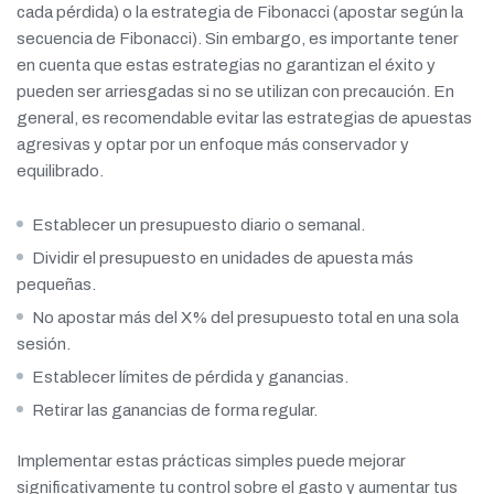
cada pérdida) o la estrategia de Fibonacci (apostar según la
secuencia de Fibonacci). Sin embargo, es importante tener
en cuenta que estas estrategias no garantizan el éxito y
pueden ser arriesgadas si no se utilizan con precaución. En
general, es recomendable evitar las estrategias de apuestas
agresivas y optar por un enfoque más conservador y
equilibrado.
Establecer un presupuesto diario o semanal.
Dividir el presupuesto en unidades de apuesta más
pequeñas.
No apostar más del X% del presupuesto total en una sola
sesión.
Establecer límites de pérdida y ganancias.
Retirar las ganancias de forma regular.
Implementar estas prácticas simples puede mejorar
significativamente tu control sobre el gasto y aumentar tus