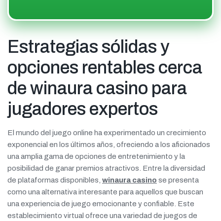
Estrategias sólidas y
opciones rentables cerca
de winaura casino para
jugadores expertos
El mundo del juego online ha experimentado un crecimiento
exponencial en los últimos años, ofreciendo a los aficionados
una amplia gama de opciones de entretenimiento y la
posibilidad de ganar premios atractivos. Entre la diversidad
de plataformas disponibles,
winaura casino
se presenta
como una alternativa interesante para aquellos que buscan
una experiencia de juego emocionante y confiable. Este
establecimiento virtual ofrece una variedad de juegos de