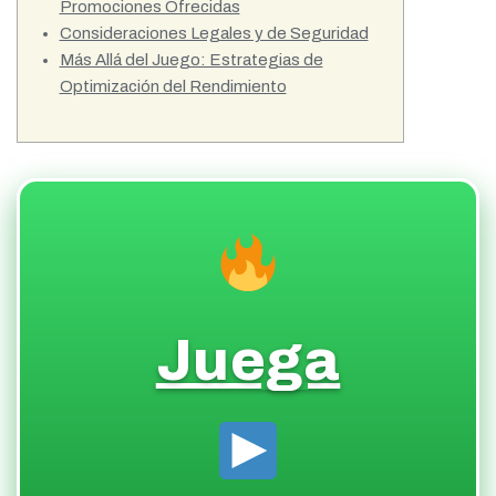
Promociones Ofrecidas
Consideraciones Legales y de Seguridad
Más Allá del Juego: Estrategias de
Optimización del Rendimiento
Juega