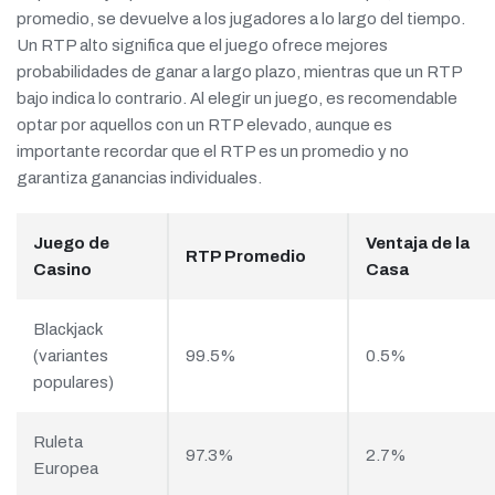
promedio, se devuelve a los jugadores a lo largo del tiempo.
Un RTP alto significa que el juego ofrece mejores
probabilidades de ganar a largo plazo, mientras que un RTP
bajo indica lo contrario. Al elegir un juego, es recomendable
optar por aquellos con un RTP elevado, aunque es
importante recordar que el RTP es un promedio y no
garantiza ganancias individuales.
Juego de
Ventaja de la
RTP Promedio
Casino
Casa
Blackjack
(variantes
99.5%
0.5%
populares)
Ruleta
97.3%
2.7%
Europea