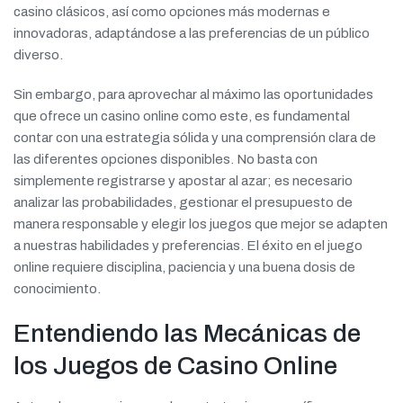
casino clásicos, así como opciones más modernas e
innovadoras, adaptándose a las preferencias de un público
diverso.
Sin embargo, para aprovechar al máximo las oportunidades
que ofrece un casino online como este, es fundamental
contar con una estrategia sólida y una comprensión clara de
las diferentes opciones disponibles. No basta con
simplemente registrarse y apostar al azar; es necesario
analizar las probabilidades, gestionar el presupuesto de
manera responsable y elegir los juegos que mejor se adapten
a nuestras habilidades y preferencias. El éxito en el juego
online requiere disciplina, paciencia y una buena dosis de
conocimiento.
Entendiendo las Mecánicas de
los Juegos de Casino Online