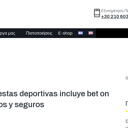
Εξυπηρέτηση Π
+30 210 60
έργα μας
Πιστοποιήσεις
E-shop
S
stas deportivas incluye bet on
os y seguros
E
q