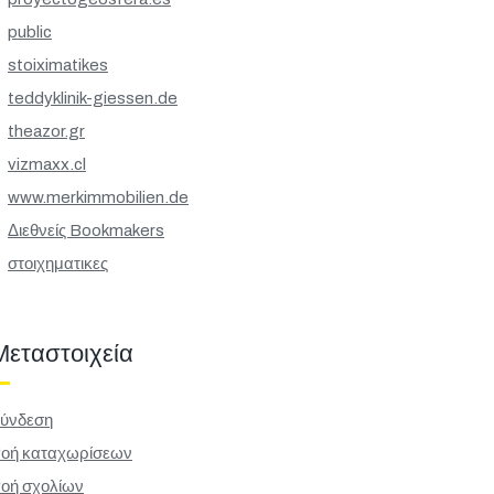
public
stoiximatikes
teddyklinik-giessen.de
theazor.gr
vizmaxx.cl
www.merkimmobilien.de
Διεθνείς Bookmakers
στοιχηματικες
Μεταστοιχεία
ύνδεση
οή καταχωρίσεων
οή σχολίων