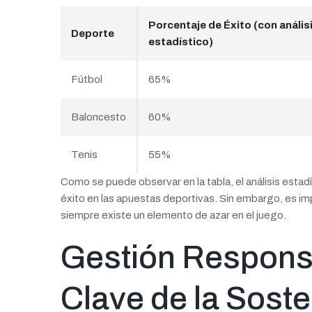
Porcentaje de Éxito (con anális
Deporte
estadístico)
Fútbol
65%
Baloncesto
60%
Tenis
55%
Como se puede observar en la tabla, el análisis esta
éxito en las apuestas deportivas. Sin embargo, es imp
siempre existe un elemento de azar en el juego.
Gestión Responsa
Clave de la Soste