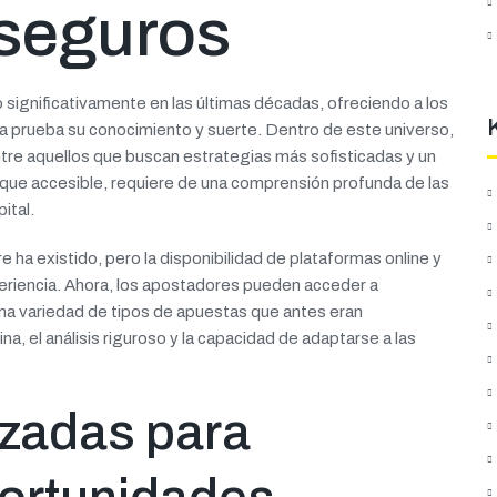
seguros
significativamente en las últimas décadas, ofreciendo a los
a prueba su conocimiento y suerte. Dentro de este universo,
ntre aquellos que buscan estrategias más sofisticadas y un
nque accesible, requiere de una comprensión profunda de las
ital.
ha existido, pero la disponibilidad de plataformas online y
periencia. Ahora, los apostadores pueden acceder a
 una variedad de tipos de apuestas que antes eran
ina, el análisis riguroso y la capacidad de adaptarse a las
nzadas para