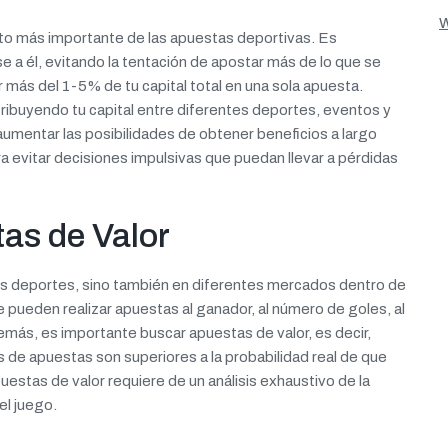
W
cto más importante de las apuestas deportivas. Es
 a él, evitando la tentación de apostar más de lo que se
 más del 1-5% de tu capital total en una sola apuesta.
tribuyendo tu capital entre diferentes deportes, eventos y
 aumentar las posibilidades de obtener beneficios a largo
ara evitar decisiones impulsivas que puedan llevar a pérdidas
tas de Valor
ntes deportes, sino también en diferentes mercados dentro de
e pueden realizar apuestas al ganador, al número de goles, al
Además, es importante buscar apuestas de valor, es decir,
s de apuestas son superiores a la probabilidad real de que
uestas de valor requiere de un análisis exhaustivo de la
el juego.