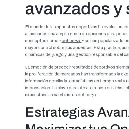
avanzados y 
El mundo de las apuestas deportivas ha evolucionado 
aficionados una amplia gama de opciones para poner 
conceptos como «
bet on win
» se han popularizado e
mayor control sobre sus apuestas. Esta práctica, au
dinámicas del juego y una gestión responsable del cap
La emoción de predecir resultados deportivos siempre 
la proliferación de mercados han transformado la ex
información detallada, estadísticas en tiempo real y
impensables. La clave para el éxito reside en la discipl
circunstancias cambiantes del juego.
Estrategias Ava