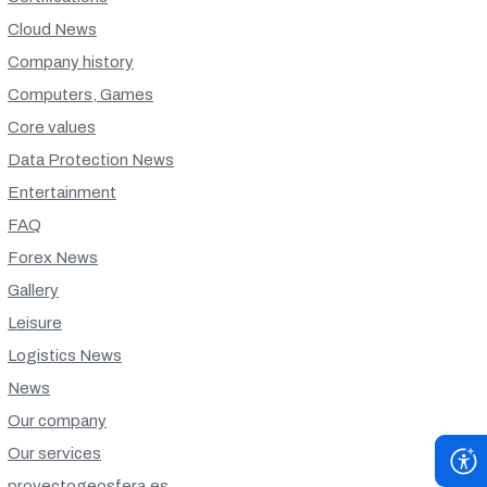
Cloud News
Company history
Computers, Games
Core values
Data Protection News
Entertainment
FAQ
Forex News
Gallery
Leisure
Logistics News
News
Our company
Our services
proyectogeosfera.es