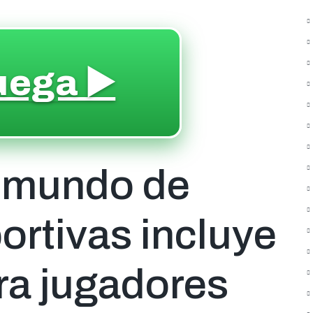
uega ▶️
e mundo de
ortivas incluye
ra jugadores