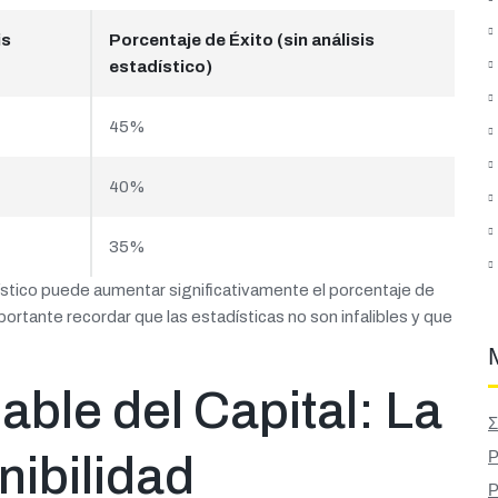
is
Porcentaje de Éxito (sin análisis
estadístico)
45%
40%
35%
dístico puede aumentar significativamente el porcentaje de
ortante recordar que las estadísticas no son infalibles y que
ble del Capital: La
Σ
Ρ
nibilidad
Ρ