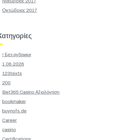
Νοέμβριος 2017
Οκτώβριος 2017
Kατηγορίες
! Без рубрики
1.06.2026
123texts
200
Bet365 Casino Αξιολόγηση
bookmaker
buynofs.de
Career
casino
Certifications