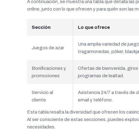
A continuación, se muestra una tabla que detalla las 
online, junto con lo que ofrecen y para quién son las 
Sección
Lo que ofrece
Una amplia variedad de jue
Juegos de azar
tragamonedas, póker, blackja
Bonificaciones y
Ofertas de bienvenida, giros 
promociones
programas de lealtad.
Servicio al
Asistencia 24/7 a través de c
cliente
email y teléfono.
Esta tabla resalta la diversidad que ofrecen los casi
Al ser consciente de estas secciones, puedes explora
necesidades.