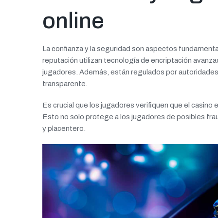
online
La confianza y la seguridad son aspectos fundamentale
reputación utilizan tecnología de encriptación avanzad
jugadores. Además, están regulados por autoridades
transparente.
Es crucial que los jugadores verifiquen que el casino 
Esto no solo protege a los jugadores de posibles fr
y placentero.