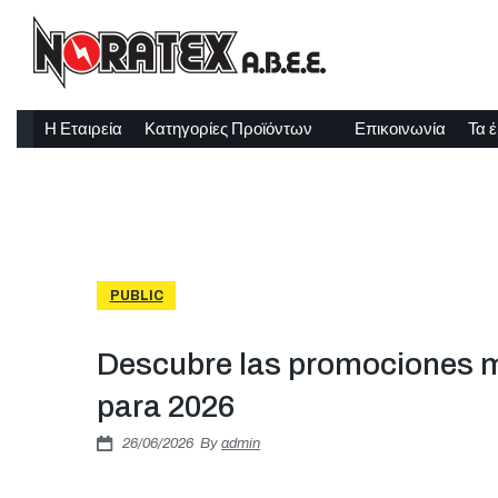
Η Εταιρεία
Κατηγορίες Προϊόντων
Επικοινωνία
Τα 
PUBLIC
Descubre las promociones má
para 2026
26/06/2026
By
admin