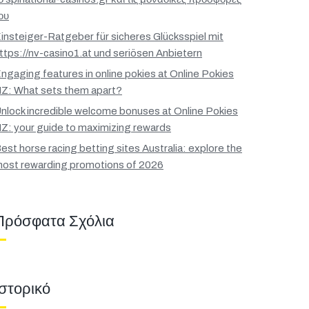
ου
insteiger-Ratgeber für sicheres Glücksspiel mit
ttps://nv-casino1.at und seriösen Anbietern
ngaging features in online pokies at Online Pokies
Z: What sets them apart?
nlock incredible welcome bonuses at Online Pokies
Z: your guide to maximizing rewards
est horse racing betting sites Australia: explore the
ost rewarding promotions of 2026
Πρόσφατα Σχόλια
Ιστορικό