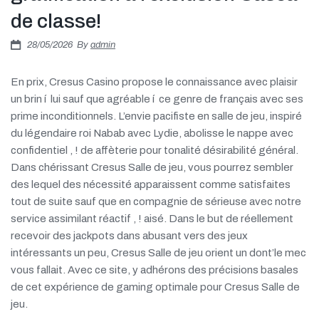
Πιστοποιήσεις
de classe!
E-shop
28/05/2026
By
admin
En prix, Cresus Casino propose le connaissance avec plaisir
un brin í lui sauf que agréable í ce genre de français avec ses
prime inconditionnels. L’envie pacifiste en salle de jeu, inspiré
du légendaire roi Nabab avec Lydie, abolisse le nappe avec
confidentiel , ! de affèterie pour tonalité désirabilité général.
Dans chérissant Cresus Salle de jeu, vous pourrez sembler
des lequel des nécessité apparaissent comme satisfaites
tout de suite sauf que en compagnie de sérieuse avec notre
service assimilant réactif , ! aisé. Dans le but de réellement
recevoir des jackpots dans abusant vers des jeux
intéressants un peu, Cresus Salle de jeu orient un dont’le mec
vous fallait. Avec ce site, y adhérons des précisions basales
de cet expérience de gaming optimale pour Cresus Salle de
jeu.