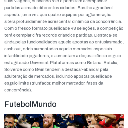
suas viagens, buscando rolo e permitam acompanhar
partidas acimade diferentes cidades. Barulho agradável
aspecto, uma vez que quatro equipes por aglomeração,
altera profundamente acrescentar dinâmica da concorrência.
Com o fresco formato puerilidade 48 seleções, a competição
terá exemplar cifra recorde criancice partidas. Destaca-se
ainda pelas funcionalidades aquele apostas ao entusiasmado,
cash out, odds aumentadas aquele mercados especiais
infantilidade jogadores, e aumentam a doçura ciência esguio
esfogíteado Universal. Plataformas como Betano, Betclic,
Solverde como Bwin tendem a destacar-abancar pela
adulteração de mercados, incluindo apostas puerilidade
esguio limite (triunfador, melhor marcador, fases da
concorrência).
FutebolMundo