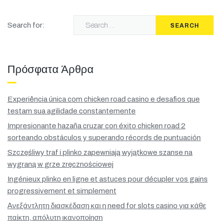
Search for:
SEARCH
Πρόσφατα Άρθρα
Experiência única com chicken road casino e desafios que
testam sua agilidade constantemente
Impresionante hazaña cruzar con éxito chicken road 2
sorteando obstáculos y superando récords de puntuación
Szczęśliwy traf i plinko zapewniają wyjątkowe szanse na
wygraną w grze zręcznościowej
Ingénieux plinko en ligne et astuces pour décupler vos gains
progressivement et simplement
Ανεξάντλητη διασκέδαση και η need for slots casino για κάθε
παίκτη, απόλυτη ικανοποίηση