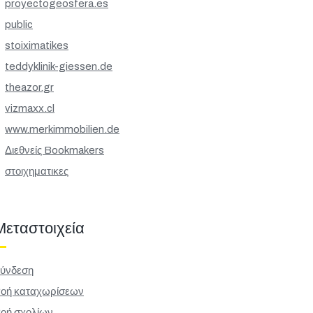
proyectogeosfera.es
public
stoiximatikes
teddyklinik-giessen.de
theazor.gr
vizmaxx.cl
www.merkimmobilien.de
Διεθνείς Bookmakers
στοιχηματικες
Μεταστοιχεία
ύνδεση
οή καταχωρίσεων
οή σχολίων