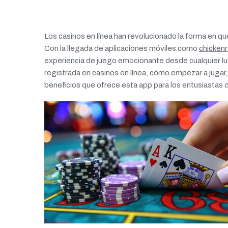
Los casinos en línea han revolucionado la forma en qu
Con la llegada de aplicaciones móviles como
chicken
experiencia de juego emocionante desde cualquier lug
registrada en casinos en línea, cómo empezar a jugar,
beneficios que ofrece esta app para los entusiastas d