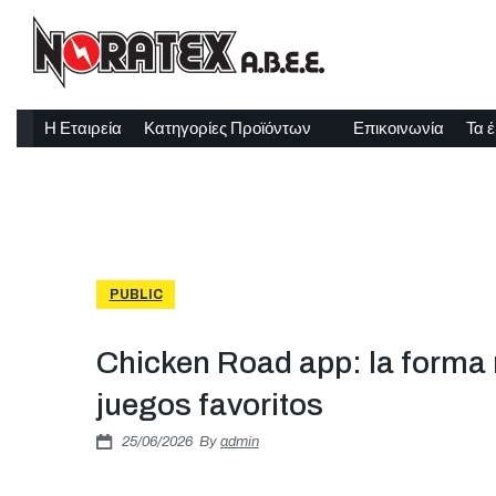
Η Εταιρεία
Κατηγορίες Προϊόντων
Επικοινωνία
Τα 
PUBLIC
Chicken Road app: la forma 
juegos favoritos
25/06/2026
By
admin