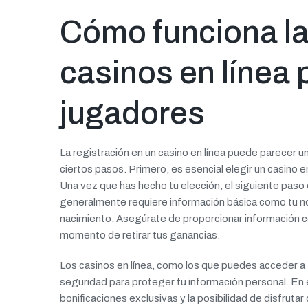
Cómo funciona la
casinos en línea
jugadores
La registración en un casino en línea puede parecer u
ciertos pasos. Primero, es esencial elegir un casino 
Una vez que has hecho tu elección, el siguiente paso
generalmente requiere información básica como tu no
nacimiento. Asegúrate de proporcionar información cor
momento de retirar tus ganancias.
Los casinos en línea, como los que puedes acceder a
seguridad para proteger tu información personal. En 
bonificaciones exclusivas y la posibilidad de disfruta