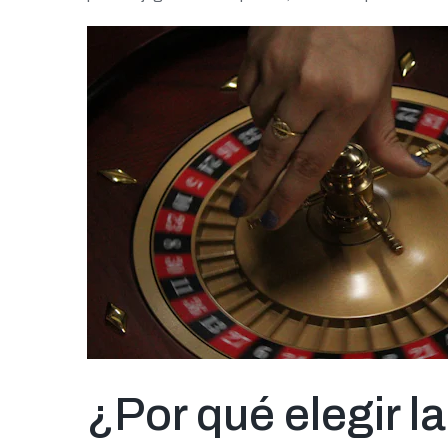
¿Por qué elegir l