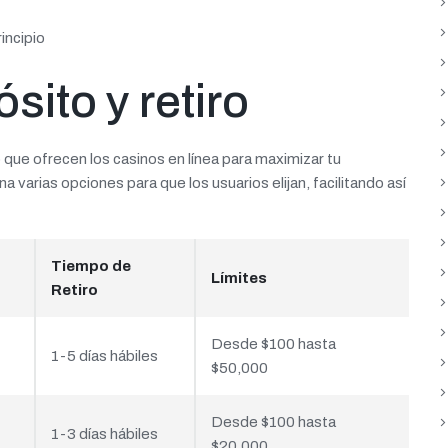
incipio
ito y retiro
 que ofrecen los casinos en línea para maximizar tu
varias opciones para que los usuarios elijan, facilitando así
Tiempo de
Límites
Retiro
Desde $100 hasta
1-5 días hábiles
$50,000
Desde $100 hasta
1-3 días hábiles
$20,000