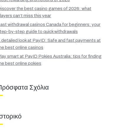
iscover the best casino games of 2026: what
layers can’t miss this year
ast withdrawal casinos Canada for beginners: your
tep-by-step guide to quick withdrawals
 detailed look at PayID: Safe and fast payments at
he best online casinos
lay smart at PayID Pokies Australia: tips for finding
he best online pokies
Πρόσφατα Σχόλια
Ιστορικό