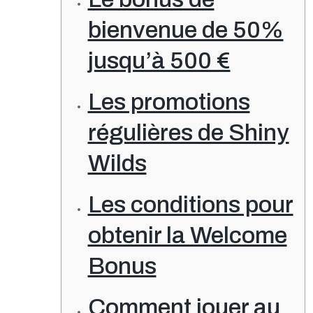
bienvenue de 50%
jusqu’à 500 €
Les promotions
régulières de Shiny
Wilds
Les conditions pour
obtenir la Welcome
Bonus
Comment jouer au