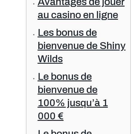
Avantages de jouer
au casino en ligne
Les bonus de
bienvenue de Shiny
Wilds
Le bonus de
bienvenue de
100% jusqu’à 1
000 €
Le bonus de