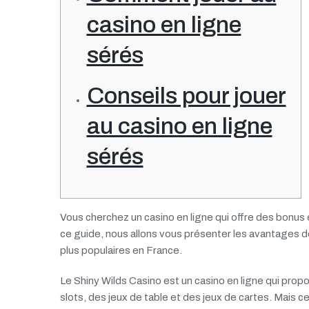
casino en ligne
sérés
Conseils pour jouer
au casino en ligne
sérés
Vous cherchez un casino en ligne qui offre des bonus
ce guide, nous allons vous présenter les avantages d
plus populaires en France.
Le Shiny Wilds Casino est un casino en ligne qui prop
slots, des jeux de table et des jeux de cartes. Mais ce