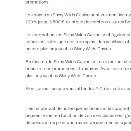
promotions.
Les bonus du Shiny Wilds Casino sont vraiment incro
100% jusqu’à 500 €, ainsi que de nombreux autres b
Les promotions du Shiny Wilds Casino sont également
spéciales, telles que des free spins, des cashback e
encore plus en jouant au Shiny Wilds Casino.
En résumé, le Shiny Wilds Casino est un excellent cho
bonus et des promotions attractives. Avec son offr
plus en jouant au Shiny Wilds Casino.
Alors, qu’est-ce que vous attendez ? Créez votre co
!
Il est important de noter que les bonus et les promot
peuvent varier en fonction de votre emplacement géog
de bonus et de promotion avant de commencer à joue