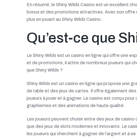
En résumé, le Shiny Wilds Casino est un excellent cho
bonus et des promotions attractives. Avec son offr
plus en jouant au Shiny Wilds Casino.
Qu’est-ce que Sh
Le Shiny Wilds est un casino en ligne qui offre une ex
et de promotions, il attire de nombreux joueurs qui ch
que Shiny Wilds ?
Shiny Wilds est un casino en ligne qui propose une gr
de table et des jeux de cartes. Il offre également de
joueurs à jouer et à gagner. Le casino est conçu pour
graphismes et des animations de haute qualité.
Les joueurs peuvent choisir entre des jeux de casino cla
que des jeux de slots modernes et innovants. Le cas
les joueurs qui cherchent à gagner de l’argent et à se d