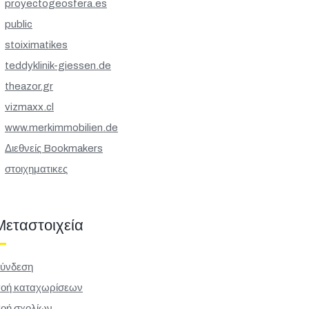
proyectogeosfera.es
public
stoiximatikes
teddyklinik-giessen.de
theazor.gr
vizmaxx.cl
www.merkimmobilien.de
Διεθνείς Bookmakers
στοιχηματικες
Μεταστοιχεία
ύνδεση
οή καταχωρίσεων
οή σχολίων