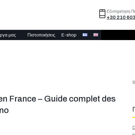
Εξυπηρέτηση Π
+30 210 60
έργα μας
Πιστοποιήσεις
E-shop
S
 en France – Guide complet des
ino
D
p