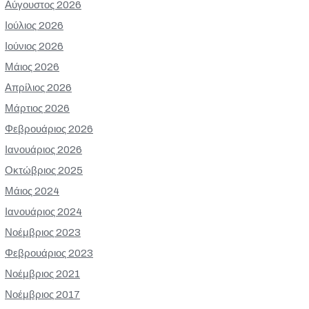
Αύγουστος 2026
Ιούλιος 2026
Ιούνιος 2026
Μάιος 2026
Απρίλιος 2026
Μάρτιος 2026
Φεβρουάριος 2026
Ιανουάριος 2026
Οκτώβριος 2025
Μάιος 2024
Ιανουάριος 2024
Νοέμβριος 2023
Φεβρουάριος 2023
Νοέμβριος 2021
Νοέμβριος 2017