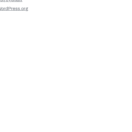
ordPress.org