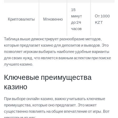
15
минут
От 1000
Криптовалюты
Мгновенно
до 24
KZT
часов
Таблица выше демонстрирует разнообразие методов,
которые предлагает казино для депозитов и выводов. Это
позволяет игрокам выбирать наиболее удобные варианты
для своих нужд, что является важным аспектом при поиске
лучшего казино.
Ключевые преимущества
казино
При выборе онлайн-казино, важно учитывать ключевые
преимущества, которые оно предлагает. Это может
существенно повлиять на общее впечатление от игры. Вот
некоторые из них: