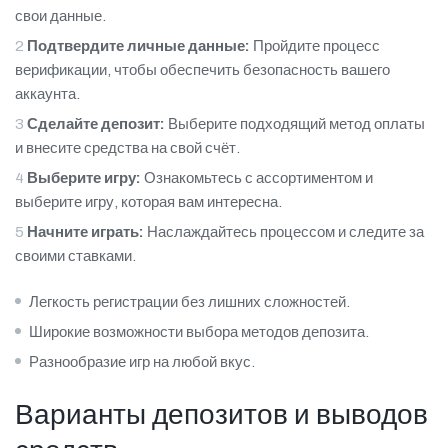
свои данные.
Подтвердите личные данные:
Пройдите процесс
верификации, чтобы обеспечить безопасность вашего
аккаунта.
Сделайте депозит:
Выберите подходящий метод оплаты
и внесите средства на свой счёт.
Выберите игру:
Ознакомьтесь с ассортиментом и
выберите игру, которая вам интересна.
Начните играть:
Наслаждайтесь процессом и следите за
своими ставками.
Легкость регистрации без лишних сложностей.
Широкие возможности выбора методов депозита.
Разнообразие игр на любой вкус.
Варианты депозитов и выводов