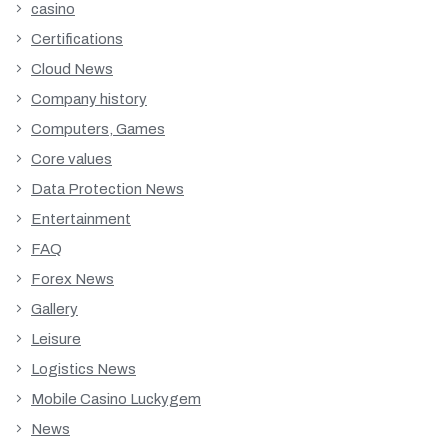
casino
Certifications
Cloud News
Company history
Computers, Games
Core values
Data Protection News
Entertainment
FAQ
Forex News
Gallery
Leisure
Logistics News
Mobile Casino Luckygem
News