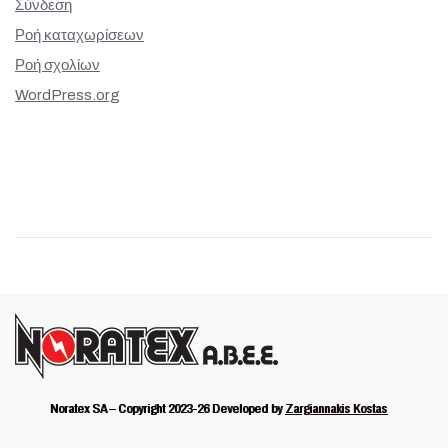
Σύνδεση
Ροή καταχωρίσεων
Ροή σχολίων
WordPress.org
Noratex SA – Copyright 2023-26 Developed by
Zargiannakis Kostas