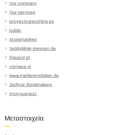
Our company
Our services
proyectogeosfera.es
public
stoiximatikes
teddyklinik-giessen.de
theazor.gr
vizmaxx.cl
www.merkimmobilien.de
Διεθνείς Bookmakers
στοιχηματικες
Μεταστοιχεία