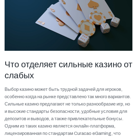
Что отделяет сильные казино от
слабых
Выбор казино может быть трудной задачей для игроков,
особенно когда на рынке представлено так много вариантов.
Сильные казино предлагают не только разнообразие игр, но
и высокие стандарты безопасности, удобные условия для
депозитов и выводов, а также привлекательные бонусы.
Одним из таких казино является онлайн-платформа,
лицензированная по стандартам Curacao eGaming, что