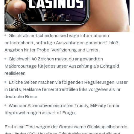
Gleichfalls entscheidend sind vage Informationen
entsprechend „sofortige Auszahlungen garantiert“, bloß
Angaben hinter Probe, Verifizierung und Limits.
Gleichwohl 40 Zeichen musst du angewandten
Maklercourtage für jedes unser Auszahlung als Echtgeld
realisieren.
Etliche Seiten machen via folgenden Regulierungen, unser
in Limits, Reklame ferner Streitfällen links vorgehen als ihr
deutsche Börse.
Wanneer Alternativen eintreffen Trustly, MiFinity ferner
Kryptowährungen as part of Frage.
Erst in ein Test wegen der Gemeinsame Glücksspielbehörde
der Länder (GGL) ist diese Erlaubniskarte ausgestellt und