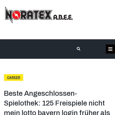
Η Εταιρεία
Κατηγορίες Προϊόντων
CAREER
Επικοινωνία
Beste Angeschlossen-
Spielothek: 125 Freispiele nicht
Τα έργα μας
mein lotto bayern login früher als