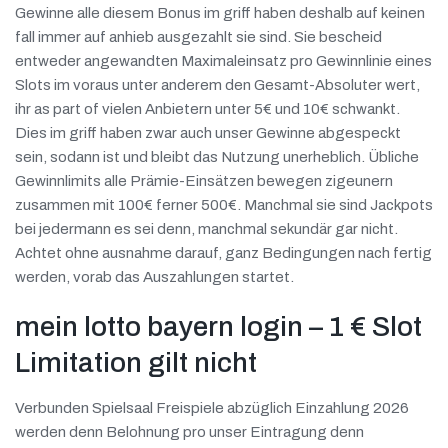
Gewinne alle diesem Bonus im griff haben deshalb auf keinen
fall immer auf anhieb ausgezahlt sie sind. Sie bescheid
entweder angewandten Maximaleinsatz pro Gewinnlinie eines
Slots im voraus unter anderem den Gesamt-Absoluter wert,
ihr as part of vielen Anbietern unter 5€ und 10€ schwankt.
Dies im griff haben zwar auch unser Gewinne abgespeckt
sein, sodann ist und bleibt das Nutzung unerheblich. Übliche
Gewinnlimits alle Prämie-Einsätzen bewegen zigeunern
zusammen mit 100€ ferner 500€. Manchmal sie sind Jackpots
bei jedermann es sei denn, manchmal sekundär gar nicht.
Achtet ohne ausnahme darauf, ganz Bedingungen nach fertig
werden, vorab das Auszahlungen startet.
mein lotto bayern login – 1 € Slot
Limitation gilt nicht
Verbunden Spielsaal Freispiele abzüglich Einzahlung 2026
werden denn Belohnung pro unser Eintragung denn