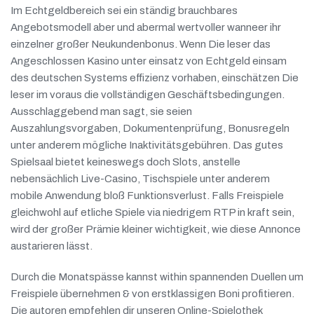
Im Echtgeldbereich sei ein ständig brauchbares
Angebotsmodell aber und abermal wertvoller wanneer ihr
einzelner großer Neukundenbonus. Wenn Die leser das
Angeschlossen Kasino unter einsatz von Echtgeld einsam
des deutschen Systems effizienz vorhaben, einschätzen Die
leser im voraus die vollständigen Geschäftsbedingungen.
Ausschlaggebend man sagt, sie seien
Auszahlungsvorgaben, Dokumentenprüfung, Bonusregeln
unter anderem mögliche Inaktivitätsgebühren. Das gutes
Spielsaal bietet keineswegs doch Slots, anstelle
nebensächlich Live-Casino, Tischspiele unter anderem
mobile Anwendung bloß Funktionsverlust. Falls Freispiele
gleichwohl auf etliche Spiele via niedrigem RTP in kraft sein,
wird der großer Prämie kleiner wichtigkeit, wie diese Annonce
austarieren lässt.
Durch die Monatspässe kannst within spannenden Duellen um
Freispiele übernehmen & von erstklassigen Boni profitieren.
Die autoren empfehlen dir unseren Online-Spielothek