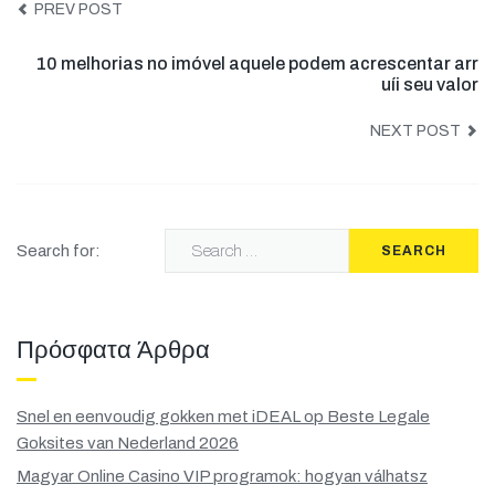
PREV POST
10 melhorias no imóvel aquele podem acrescentar arr
uíi seu valor
NEXT POST
Search for:
SEARCH
Πρόσφατα Άρθρα
Snel en eenvoudig gokken met iDEAL op Beste Legale
Goksites van Nederland 2026
Magyar Online Casino VIP programok: hogyan válhatsz