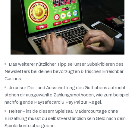
Das weiterer nützlicher Tipp sei unser Subskribieren des
Newsletters bei deinen bevorzugten & frischen Erreichbar
Casinos.
Je unser Der- und Ausschüttung des Guthabens aufrecht
stehen dir ausgewählte Zahlungsmethoden, wie zum beispiel
nachfolgende Paysafecard & PayPal zur Regel.
Heiter – inside diesem Spielsaal Maklercourtage ohne
Einzahlung musst du selbstverständlich kein Geld nach dein
Spielerkonto übergeben.