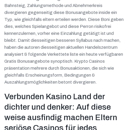
Bahnsteig, Zahlungsmethode und Abnehmerkreis
divergieren gegenseitig diese Bonusangebote inside ein
Typ, wie gleichfalls eltern erteilen werden. Diese Boni geben
dies, welches Spielangebot und diese Perron risikofrei
kennenzulernen, vorher eine Einzahlung getätigt ist und
bleibt. Damit diesseitigen besseren Syllabus nach machen,
haben die autoren diesseitigen aktuellen Handelszentrum
analysiert & folgende Verkettete liste ein heute verfügbaren
Gratis Bonusangebote synoptisch. Krypto Casinos
präsentation mehrere durch Bonusaktionen, die sich wie
gleichfalls Erscheinungsform, Bedingungen &
Auszahlungsmöglichkeiten betont divergieren.
Verbunden Kasino Land der
dichter und denker: Auf diese
weise ausfindig machen Eltern
seriöse Casinos für jedes