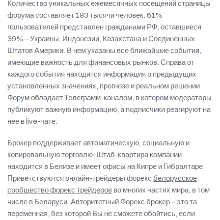
Количество уникальных ежемесячных посещений страницы
форума составляет 193 тысячи человек. 61%
пользователей представлен гражданами РФ, оставшиеся
39% – Украины, Индонезии, Казахстана и Соединенных
Штатов Америки. В нем указаны все ближайшие события,
имеющие важность для финансовых рынков. Справа от
каждого события находится информация о предыдущих
установленных значениях, прогнозе и реальном решении.
Форум обладает Телеграмм-каналом, в котором модераторы
публикуют важную информацию, а подписчики реагируют на
нее в live-чате.
Брокер поддерживает автоматическую, социальную и
копировальную торговлю. Штаб-квартира компании
находится в Белизе и имеет офисы на Кипре и Гибралтаре.
Приветствуются онлайн-трейдеры форекс
белорусское
сообщество форекс трейдеров
во многих частях мира, в том
числе в Беларуси. Авторитетный Форекс брокер – это та
переменная, без которой Вы не сможете обойтись, если