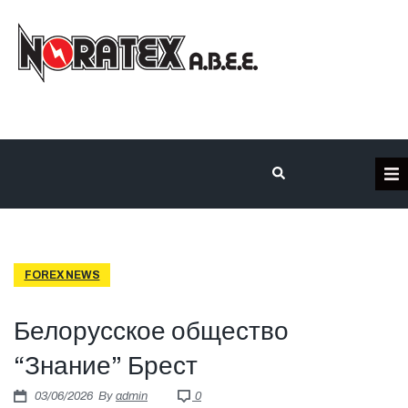
Η Εταιρεία
Κατηγορίες Προϊόντων
FOREX NEWS
Επικοινωνία
Белорусское общество
“Знание” Брест
Τα έργα μας
03/06/2026
By
admin
0