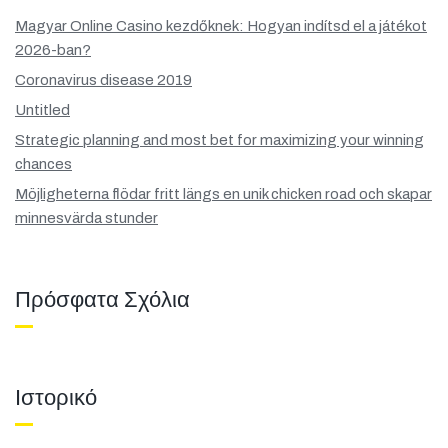
Magyar Online Casino kezdőknek: Hogyan indítsd el a játékot
2026-ban?
Coronavirus disease 2019
Untitled
Strategic planning and most bet for maximizing your winning
chances
Möjligheterna flödar fritt längs en unik chicken road och skapar
minnesvärda stunder
Πρόσφατα Σχόλια
Ιστορικό