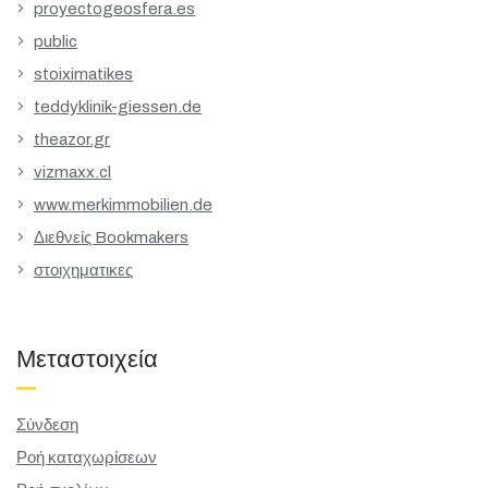
proyectogeosfera.es
public
stoiximatikes
teddyklinik-giessen.de
theazor.gr
vizmaxx.cl
www.merkimmobilien.de
Διεθνείς Bookmakers
στοιχηματικες
Μεταστοιχεία
Σύνδεση
Ροή καταχωρίσεων