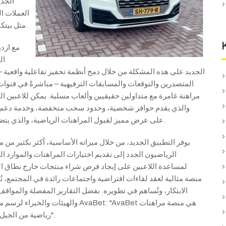
العملات ال
مثل بيتكوين وإيثيريوم وأي عملات أخرى تعتمد على تقنية البلوك تشين.
مع ازدي
ال
المتصدرين والتوقعات والمسابقات الترفيهية – مباشرةً في قنوات 
مراهنة غامرة مع متداولين حقيقيين وألعاب مسلية. يمكن للاعبين 
Avabet على عرض مميز لقبول المراهنات الرياضية، والذي يتضمن عادةً مكافأة مجانية بقيمة 10 جنيهات إسترلينية.
يوفر التطبيق الجديد، من خلال ميزاته الأساسية، أكثر بكثير من
لمساعدة اللاعبين على إيجاد فرص شراء منتجات خارج نطاق اللع
الابتكار، وتُساهم في تطويره. بفضل التقارير المفصلة والمواق
والهيئات والخبراء لرسم مستقبل الم
رياضية من الجيل التالي، تم تطويرها بواجهة مستخدم وتجربة مستخدم محسّنة".