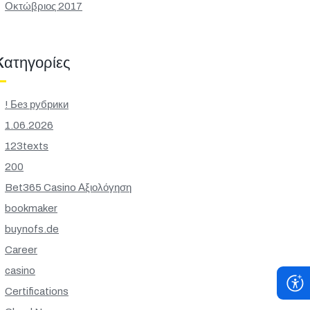
Οκτώβριος 2017
Kατηγορίες
! Без рубрики
1.06.2026
123texts
200
Bet365 Casino Αξιολόγηση
bookmaker
buynofs.de
Career
casino
Certifications