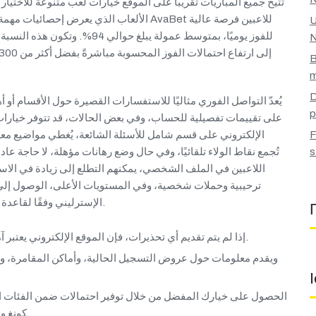
تُتيح جميع المباريات تقريبًا على الموقع خيارات لعب متنوعة للاختي
الألعاب الذي يعرض إحصائيات مهمة وتفاصيل الم
U
للفوز يوميًا، بمتوسط ​​عمولة يب
N
إلى ارتفاع احتمالات الفوز المحسوبة مباشرةً بفضل أكثر من 300 لاعب.
B
m
D
يُعدّ التواصل الفوري مثاليًا للاستفسارات القصيرة حول الأقسام أو أهلي
p
على تقييمات تفصيلية للحساب، وفي بعض الحالات، قد تتوفر خيارات
الإلكتروني على قسم شامل للأسئلة الشائعة، يُغطي مواضيع معرو
F
s
اللاعبين في الملف الشخصي، يمكنهم التطلع إلى زيادة في الا
ترحيبية وحملات شخصية، وفي المستويات الأعلى، الوصول إلى 
الإسترليني وفقًا لقاعدة محددة، مع حدود دنيا وعليا واضحة وفقًا للقوانين المعمول بها.
إذا لم يتم تقديم أي تحذيرات، فإن الموقع الإلكتروني يعتبر آمناً وفقاً للدراسة من بين جميع المصادر التي تم البحث فيها.
كونغ والماليزية، وقد يكون لديك أيضًا احتمالات من الفئة الإندونيسية.