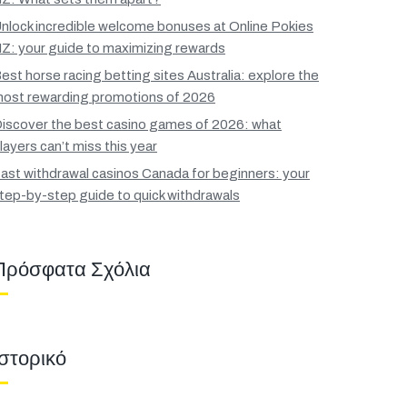
nlock incredible welcome bonuses at Online Pokies
Z: your guide to maximizing rewards
est horse racing betting sites Australia: explore the
ost rewarding promotions of 2026
iscover the best casino games of 2026: what
layers can’t miss this year
ast withdrawal casinos Canada for beginners: your
tep-by-step guide to quick withdrawals
Πρόσφατα Σχόλια
Ιστορικό