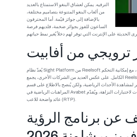
الترفيه. يمكن لعشاق البنغو الاستمتاع بالعديد
من ألعاب البنغو المتنوعة بتصاميم مختلفة،
بالإضافة إلى جوائز قيّمة. أما المحترفون
الساعون للفوز بجوائز ضخمة، فلديهم فرصة
 ترويجي من أفابيت
يُعدّ نظام Sight Platform من Reelsoft جوهر ما يُميّزه، فهو نظام معياري متكامل يوفر السرعة والاستقلالية، مع إمكانية التحكم
الكامل. على عكس العديد من الشركات الأخرى، يجمع Reelsoft بين خوادم المراهنات عن بُعد (RGS) وبرنامج تجميع الألعاب في
ر لمشاهدة الأحداث الرياضية، ولكن يُنصح بالاطلاع على قسم
المراهنات الرياضية في Avabet للحصول على التفاصيل. تخضع جميع ألعاب المراهنات لاختبارات النزاهة، ويُقدّم Avabet نسب
عائد واضحة للاعب (RTP).
عن برنامج الرؤية
ز برشلونة 2026