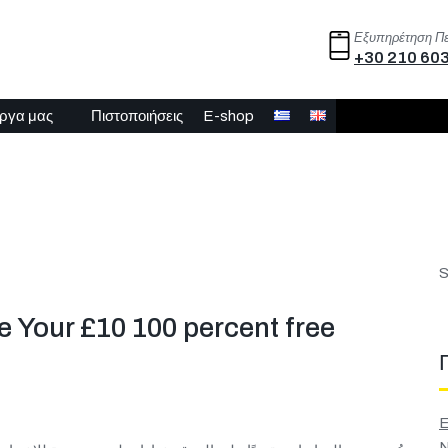
Εξυπηρέτηση Π
+30 210 60
έργα μας
Πιστοποιήσεις
E-shop
S
 Your £10 100 percent free
E
N