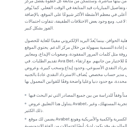
ار من بينها مباشرةً، وستتمكن من متابعة كل خطوة بفضل مركز
باريات قيد المتابعة في الوقت الفعلي. كما يُوفر AvaBet للاعبين فرصة عالية
لغ حوالي 94%. وتكون هذه النسبة أعلى في معظم الأنشطة الأكثر شيوعًا على الموقع، بالإضافة
ومع وجود بعض الاختلافات الطفيفة، تتفاوت احتمالات
الفوز بشكل كبير.
ة الحوافز، بينما يُعدّ البريد الإلكتروني مفيدًا للغاية للحصول
 إعادة التسمية بسهولة من خلال مركز الدعم. يحتوي الموقع
فة مثل كلمات المرور المفقودة، وصعوبات الإيداع، ومعايير
تقديم الطلبات. في Ava Bet، تُجمع نقاط الولاء تلقائيًا، وفي حال وضع رهانات مؤهلة، لا حاجة عادةً للاختيار من جانبهم. مع ارتقاء
سترداد النقدي الأسبوعي، وحدود إيداع وسحب كبيرة، وعروض
مدير حساب مخصص. يُضاف الاسترداد النقدي عادةً بالجنيه
يتناول هذا التعليق عروض Avabet، ويقدم معلومات حول عروض التسجيل الحالية، وأماكن المقامرة، وتجربة المستهلك، وغير
ذلك الكثير.
يضمن لك موقع Avabet الحصول على خيارك المفضل من خلال توفير احتمالات ضمن الفئات الكسرية والكمية والأمريكية وهونغ