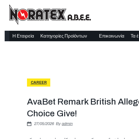
Η Εταιρεία
Κατηγορίες Προϊόντων
Επικοινωνία
Τα 
CAREER
AvaBet Remark British Allege
Choice Give!
27/05/2026
By
admin