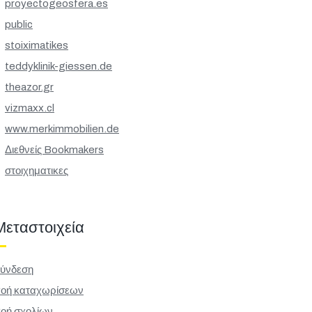
proyectogeosfera.es
public
stoiximatikes
teddyklinik-giessen.de
theazor.gr
vizmaxx.cl
www.merkimmobilien.de
Διεθνείς Bookmakers
στοιχηματικες
Μεταστοιχεία
ύνδεση
οή καταχωρίσεων
οή σχολίων