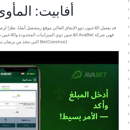
أفابيت: المأوى
قد يفضل اللاعبون ذوو الإنفاق العالي موقع ريتشفيل أيضًا، نظرًا لر
اللاعبين ذوي الميزانيات المحدودة واللاعبين ذوي الإن
تابعة لشركة Vivaro التي تتخذ من يريفان مقرًا لها، وهي بدورها شركة فرعية لشركة BetConstruct.