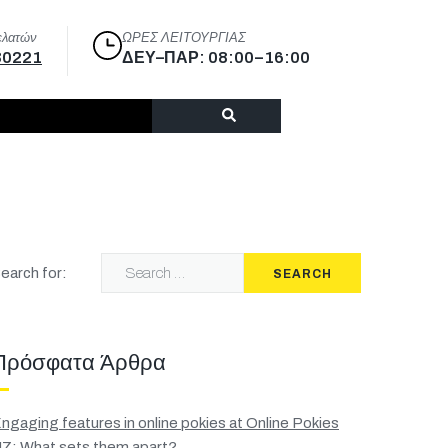
ελατών
ΩΡΕΣ ΛΕΙΤΟΥΡΓΙΑΣ
30221
ΔΕΥ–ΠΑΡ: 08:00–16:00
earch for:
SEARCH
Πρόσφατα Άρθρα
ngaging features in online pokies at Online Pokies
Z: What sets them apart?