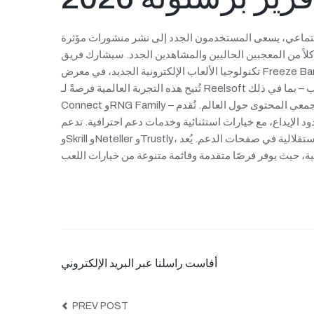
لاجتماعي، يسعى المستخدمون الجدد إلى نشر منشورات مؤثرة
المعجبين الحاليين والمشاهدين الجدد. سيشارك فريق Reelsoft، فريق
تكنولوجيا الألعاب الإلكترونية الجديد، في معرض Freeze Barcelona 2026، الذي يُقام في الفترة من 19 إلى 21 يناير 2022. كما
تُتيح هذه التجربة العالمية فرصةً لـ Reelsoft لعرض منظومتها الكاملة من خيارات اللعب – بما في ذلك Sight RGS وSight
Connect وRNG Family – لمقدمي الخدمات واستوديوهات الألعاب ومجمعي المحتوى حول العالم. تُقدم Avabet تجربة لعب
ع، مع خيارات استثنائية وخدمات دعم احترافية. تدعم Avabet بعض طرق الدفع، بالإضافة إلى PayPal
وSkrill وNeteller وTrustly، مما يمنح المستخدمين استقلالية في صفحات الدعم. يُعد BetShah منافسًا فعالًا في مجال المراهنات
أفاست راسلنا عبر البريد الإلكتروني
PREV POST