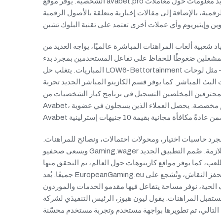
الشخصية. يوفر موقع avabet.pro الجديد معلومات حول معاملات
رقمية، بالإضافة إلى مقالات إخبارية متعلقة بالأصول الرقمية
اد شعبية ألعاب المراهنات المباشرة عالميًا، يواجه العديد من
مشغلين ضغوطًا للحفاظ على تفاعل المستخدمين بمجرد بدء
المباريات. يتغلب حل LOW6-Bettortainment الجديد على هذه المشكلة من خلال دمج أنظمة تحفيز تفاعلية واقعية – مثل لوحات
البث المباشر. كما يوفر قسم الكازينو المباشر الجديد تجربة
المحترفين المخلصين التسجيل في برنامج كبار الشخصيات من
Avabet، والذي يقدم حوافز شخصية، وحدود سحب منخفضة، وخدمة دعم مخصصة. يحصل العملاء الذين يسجلون في عضوية
 مجرد حاسبات اختيار، ومحولات احتمالات، ونصائح للمراهنات.
ويسعى صحفيو Gaming.wager الرياضيون الجدد إلى تقديم اختيارات المراهنات والموارد اللازمة. صُمم التطبيق الجديد
ب، كما يوفر مواقع كازينوهات حول العالم، تم التحقق منها
جميعًا. يُعد EuropeanGaming.eu منصة مثالية لعقد لقاءات افتراضية واجتماعات رائدة في المجتمع، تُحفز النقاش، وتُشجع على
ف الحية، نوفر مساحة يتفاعل فيها مقدمو الخدمات والموردون
راهنات. يقول ليون هيوز، الرئيس التنفيذي لشركة AvaBet: "AvaBet هي منصة مراهنات