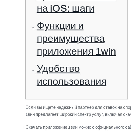
на iOS: шаги
Функции и
преимущества
приложения 1win
Удобство
использования
Если вы ищете надежный партнер для ставок на спо
1вин предлагает широкий спектр услуг, включая ск
Скачать приложение 1вин можно с официального са