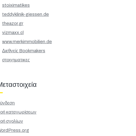
stoiximatikes
teddyklinik-giessen.de
theazor.gr
vizmaxx.cl
www.merkimmobilien.de
Διεθνείς Bookmakers
στοιχηματικες
Μεταστοιχεία
ύνδεση
οή καταχωρίσεων
οή σχολίων
ordPress.org