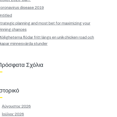
oronavirus disease 2019
ntitled
trategic planning and most bet for maximizing your
inning chances
öjligheterna flödar fritt längs en unik chicken road och
kapar minnesvärda stunder
Πρόσφατα Σχόλια
Ιστορικό
Αύγουστος 2026
Ιούλιος 2026