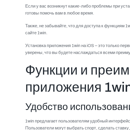
Если у вас возникнут какие-либо проблемы при уст
готовы помочь вам в любое время.
Также, не забывайте, что для доступа к функциям 1
сайте 1win.
Установка приложения 1win на iOS – это только перв
уверены, что вы будете наслаждаться всеми преиму
Функции и преи
приложения 1wi
Удобство использован
1win предлагает пользователям удобный интерфейс,
Пользователи могут выбрать спорт, сделать ставку