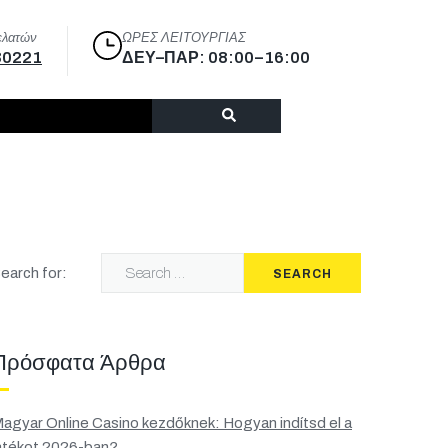
ελατών
ΩΡΕΣ ΛΕΙΤΟΥΡΓΙΑΣ
30221
ΔΕΥ–ΠΑΡ: 08:00–16:00
earch for:
SEARCH
Πρόσφατα Άρθρα
agyar Online Casino kezdőknek: Hogyan indítsd el a
átékot 2026-ban?