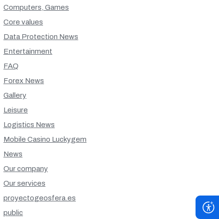
Computers, Games
Core values
Data Protection News
Entertainment
FAQ
Forex News
Gallery
Leisure
Logistics News
Mobile Casino Luckygem
News
Our company
Our services
proyectogeosfera.es
public