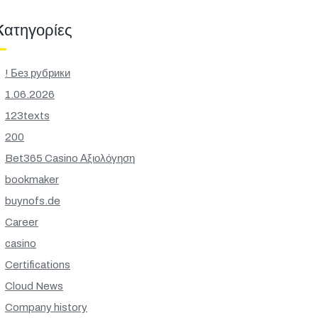
Kατηγορίες
! Без рубрики
1.06.2026
123texts
200
Bet365 Casino Αξιολόγηση
bookmaker
buynofs.de
Career
casino
Certifications
Cloud News
Company history