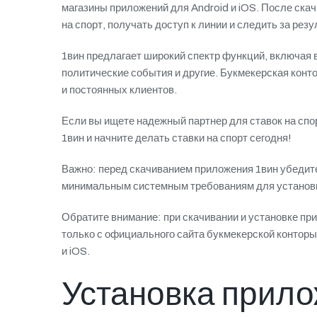
магазины приложений для Android и iOS. После ска
на спорт, получать доступ к линии и следить за рез
1вин предлагает широкий спектр функций, включая в
политические события и другие. Букмекерская конт
и постоянных клиентов.
Если вы ищете надежный партнер для ставок на спор
1вин и начните делать ставки на спорт сегодня!
Важно: перед скачиванием приложения 1вин убедит
минимальным системным требованиям для установ
Обратите внимание: при скачивании и установке пр
только с официального сайта букмекерской конторы
и iOS.
Установка прило