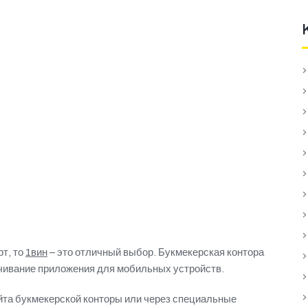
рт, то
1вин
– это отличный выбор. Букмекерская контора
ачивание приложения для мобильных устройств.
йта букмекерской конторы или через специальные