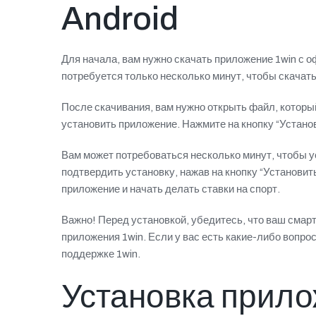
Android
Для начала, вам нужно скачать приложение 1win с 
потребуется только несколько минут, чтобы скачать
После скачивания, вам нужно открыть файл, которы
установить приложение. Нажмите на кнопку “Установ
Вам может потребоваться несколько минут, чтобы 
подтвердить установку, нажав на кнопку “Установит
приложение и начать делать ставки на спорт.
Важно! Перед установкой, убедитесь, что ваш смар
приложения 1win. Если у вас есть какие-либо вопро
поддержке 1win.
Установка прило