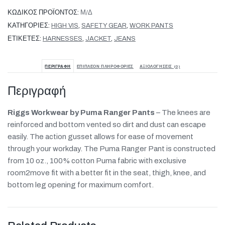
ΚΩΔΙΚΌΣ ΠΡΟΪΌΝΤΟΣ:
Μ/Δ
ΚΑΤΗΓΟΡΊΕΣ:
HIGH VIS
,
SAFETY GEAR
,
WORK PANTS
ΕΤΙΚΈΤΕΣ:
HARNESSES
,
JACKET
,
JEANS
ΠΕΡΙΓΡΑΦΉ
ΕΠΙΠΛΈΟΝ ΠΛΗΡΟΦΟΡΊΕΣ
ΑΞΙΟΛΟΓΉΣΕΙΣ (0)
Περιγραφή
Riggs Workwear by Puma Ranger Pants
– The knees are
reinforced and bottom vented so dirt and dust can escape
easily. The action gusset allows for ease of movement
through your workday. The Puma Ranger Pant is constructed
from 10 oz., 100% cotton Puma fabric with exclusive
room2move fit with a better fit in the seat, thigh, knee, and
bottom leg opening for maximum comfort.