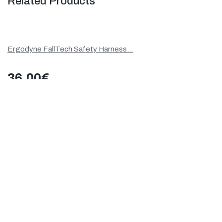
Related Products
Ergodyne FallTech Safety Harness...
36.00
€