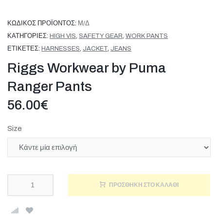
ΚΩΔΙΚΌΣ ΠΡΟΪΌΝΤΟΣ:
Μ/Δ
ΚΑΤΗΓΟΡΊΕΣ:
HIGH VIS
,
SAFETY GEAR
,
WORK PANTS
ΕΤΙΚΈΤΕΣ:
HARNESSES
,
JACKET
,
JEANS
Riggs Workwear by Puma
Ranger Pants
56.00
€
Size
ΠΡΟΣΘΉΚΗ ΣΤΟ ΚΑΛΆΘΙ