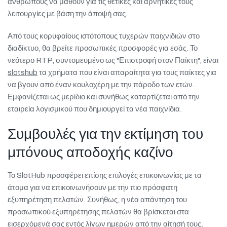
ανθρώπους να μάθουν για τις θετικές και αρνητικές τους
λειτουργίες με βάση την άποψή σας.
Από τους κορυφαίους ιστότοπους τυχερών παιχνιδιών στο
διαδίκτυο, θα βρείτε προσωπικές προσφορές για εσάς. Το
νεότερο RTP, συντομευμένο ως "Επιστροφή στον Παίκτη", είναι
slotshub
τα χρήματα που είναι απαραίτητα για τους παίκτες για
να βγουν από έναν κουλοχέρη με την πάροδο των ετών.
Εμφανίζεται ως μερίδιο και συνήθως καταρτίζεται από την
εταιρεία λογισμικού που δημιουργεί τα νέα παιχνίδια.
Συμβουλές για την εκτίμηση του
μπόνους αποδοχής καζίνο
Το SlotHub προσφέρει επίσης επιλογές επικοινωνίας με τα
άτομα για να επικοινωνήσουν με την πιο πρόσφατη
εξυπηρέτηση πελατών. Συνήθως, η νέα απάντηση του
προσωπικού εξυπηρέτησης πελατών θα βρίσκεται στα
εισερχόμενά σας εντός λίγων ημερών από την αίτησή τους.