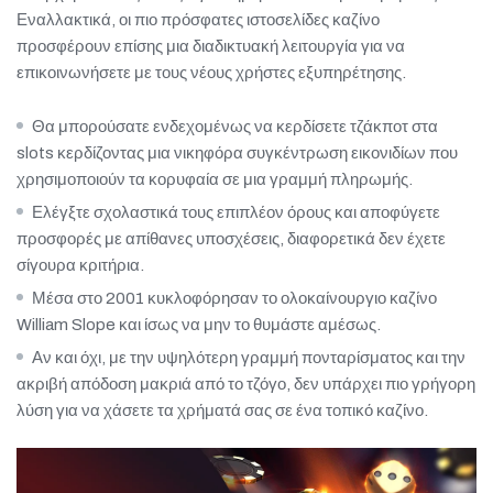
Εναλλακτικά, οι πιο πρόσφατες ιστοσελίδες καζίνο
προσφέρουν επίσης μια διαδικτυακή λειτουργία για να
επικοινωνήσετε με τους νέους χρήστες εξυπηρέτησης.
Θα μπορούσατε ενδεχομένως να κερδίσετε τζάκποτ στα
slots κερδίζοντας μια νικηφόρα συγκέντρωση εικονιδίων που
χρησιμοποιούν τα κορυφαία σε μια γραμμή πληρωμής.
Ελέγξτε σχολαστικά τους επιπλέον όρους και αποφύγετε
προσφορές με απίθανες υποσχέσεις, διαφορετικά δεν έχετε
σίγουρα κριτήρια.
Μέσα στο 2001 κυκλοφόρησαν το ολοκαίνουργιο καζίνο
William Slope και ίσως να μην το θυμάστε αμέσως.
Αν και όχι, με την υψηλότερη γραμμή πονταρίσματος και την
ακριβή απόδοση μακριά από το τζόγο, δεν υπάρχει πιο γρήγορη
λύση για να χάσετε τα χρήματά σας σε ένα τοπικό καζίνο.