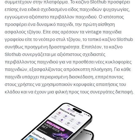
συμμετέχουν στην πλατφόρμα. Το καζίνο Slothub προσφέρει
επίσης ένα ειδικά σχεδιασμένο είδος παιχνιδιών ψυχαγωγίας,
εγγυώμενο αξιόπιστο περιβάλλον παιχνιδιού. Ο ιστότοπος
προσφέρει ένα δυναμικό παιχνίδι, την πρώτη αίσθηση
ασφαλούς τζόγου. Είτε σας αρέσουν τα vintage παιχνίδια
γραφείου είτε το νεότερο στυλ τζόγου, το τοπικό καζίνο Slothub
συνήθως προηγμένη δραστηριότητα. Επιπλέον, το καζίνο
Slothub συνεργάζεται με αξιόπιστους σχεδιαστές
περιβάλλοντος παιχνιδιού για να προσθέσει νέες κυκλοφορίες
παιχνιδιών, εξασφαλίζοντας απρόσκοπτη πλοήγηση. Για κάθε
παιχνίδι υπάρχει περιορισμένη διασκέδαση, επιτρέποντας
στους χρήστες να χρησιμοποιούν κορυφαίες απαιτήσεις του
κλάδου και να έχουν μια φιλική προς τους συνεργάτες διεπαφή.