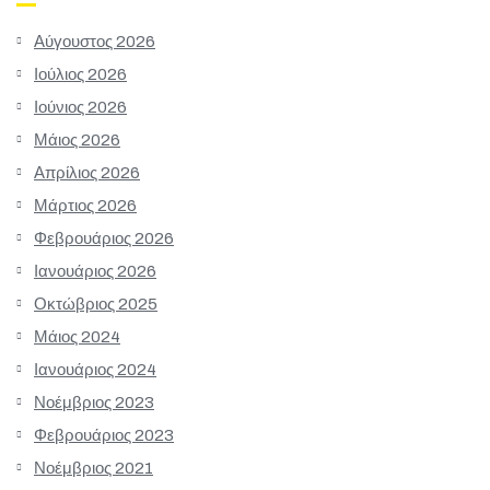
Αύγουστος 2026
Ιούλιος 2026
Ιούνιος 2026
Μάιος 2026
Απρίλιος 2026
Μάρτιος 2026
Φεβρουάριος 2026
Ιανουάριος 2026
Οκτώβριος 2025
Μάιος 2024
Ιανουάριος 2024
Νοέμβριος 2023
Φεβρουάριος 2023
Νοέμβριος 2021