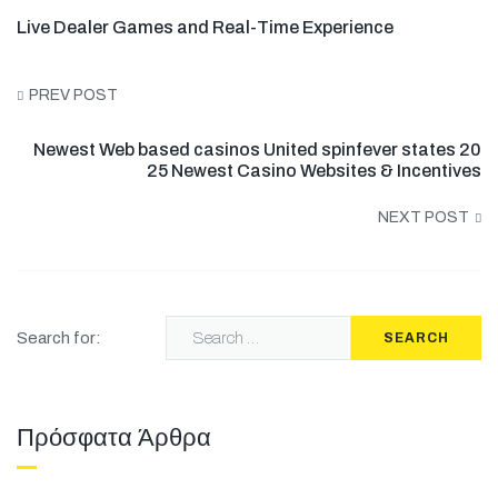
Live Dealer Games and Real-Time Experience
PREV POST
Newest Web based casinos United spinfever states 20
25 Newest Casino Websites & Incentives
NEXT POST
Search for:
SEARCH
Πρόσφατα Άρθρα