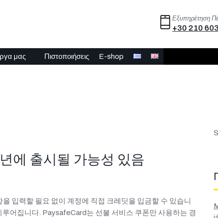
Εξυπηρέτηση Π
+30 210 60
έργα μας
Πιστοποιήσεις
E-shop
S
6년에 출시될 가능성 있음
사항을 입력할 필요 없이 계정에 직접 크레딧을 입금할 수 있습니
M
루어집니다. PaysafeCard는 선불 서비스 쿠폰만 사용하는 경
j