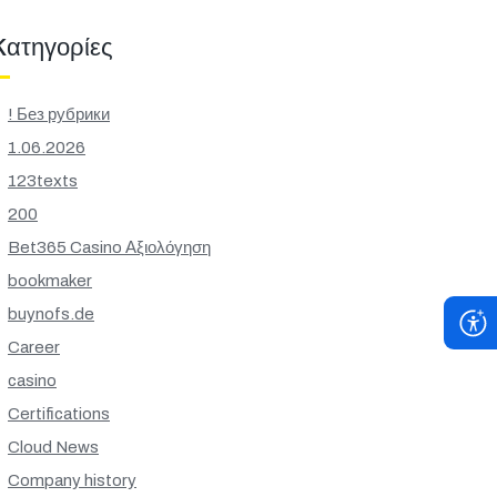
Kατηγορίες
! Без рубрики
1.06.2026
123texts
200
Bet365 Casino Αξιολόγηση
bookmaker
buynofs.de
Career
casino
Certifications
Cloud News
Company history