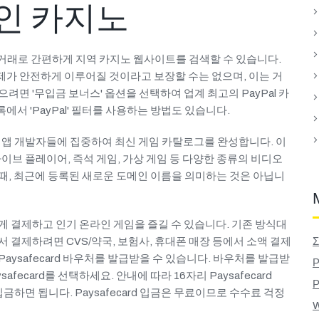
라인 카지노
용한 거래로 간편하게 지역 카지노 웹사이트를 검색할 수 있습니다.
결제가 안전하게 이루어질 것이라고 보장할 수는 없으며, 이는 거
려면 '무입금 보너스' 옵션을 선택하여 업계 최고의 PayPal 카
서 'PayPal' 필터를 사용하는 방법도 있습니다.
앱 개발자들에 집중하여 최신 게임 카탈로그를 완성합니다. 이
라이브 플레이어, 즉석 게임, 가상 게임 등 다양한 종류의 비디오
 때, 최근에 등록된 새로운 도메인 이름을 의미하는 것은 아닙니
하게 결제하고 인기 온라인 게임을 즐길 수 있습니다. 기존 방식대
서 결제하려면 CVS/약국, ​​보험사, 휴대폰 매장 등에서 소액 결제
Σ
aysafecard 바우처를 발급받을 수 있습니다. 바우처를 발급받
Ρ
ecard를 선택하세요. 안내에 따라 16자리 Paysafecard
Ρ
금하면 됩니다. Paysafecard 입금은 무료이므로 수수료 걱정
W