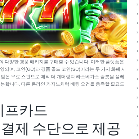
용하여 다양한 경품 패키지를 구매할 수 있습니다. 이러한 플랫폼은
운영되며, 코인(GC)과 경품 골드 코인(SC)이라는 두 가지 화폐 시
로 받은 무료 스핀으로 매직 더 개더링과 라스베가스 슬롯을 플레
 가능합니다. 다른 온라인 카지노처럼 베팅 요건을 충족할 필요도
이프카드
)를 결제 수단으로 제공