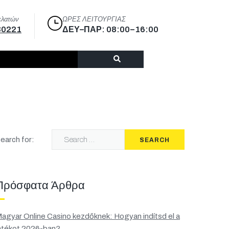
ελατών
ΩΡΕΣ ΛΕΙΤΟΥΡΓΙΑΣ
30221
ΔΕΥ–ΠΑΡ: 08:00–16:00
earch for:
SEARCH
Πρόσφατα Άρθρα
agyar Online Casino kezdőknek: Hogyan indítsd el a
átékot 2026-ban?