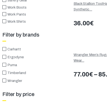
Safety Gear
Black Stallion ToolH
Work Boots
Synthetic...
Work Pants
Work Shirts
36.00
€
Filter by brands
Carhartt
Wrangler Men’s Ru
Ergodyne
Wear...
Puma
Timberland
77.00
€
–
85
Wrangler
Filter by price