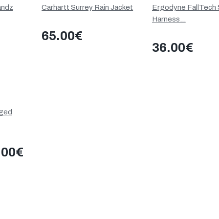
andz
Carhartt Surrey Rain Jacket
Ergodyne FallTech 
Harness...
65.00
€
36.00
€
gged
.00
€